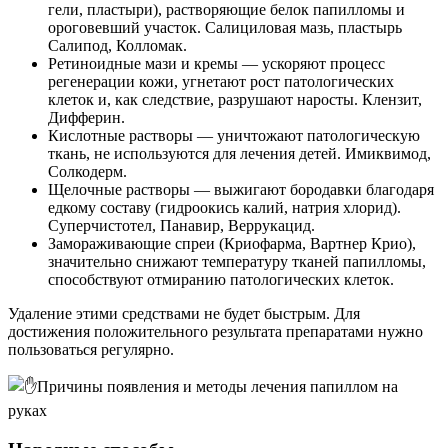
гели, пластыри), растворяющие белок папилломы и
ороговевший участок. Салициловая мазь, пластырь
Салипод, Колломак.
Ретиноидные мази и кремы — ускоряют процесс
регенерации кожи, угнетают рост патологических
клеток и, как следствие, разрушают наросты. Клензит,
Дифферин.
Кислотные растворы — уничтожают патологическую
ткань, не используются для лечения детей. Имиквимод,
Солкодерм.
Щелочные растворы — выжигают бородавки благодаря
едкому составу (гидроокись калий, натрия хлорид).
Суперчистотел, Панавир, Веррукацид.
Замораживающие спреи (Криофарма, Вартнер Крио),
значительно снижают температуру тканей папилломы,
способствуют отмиранию патологических клеток.
Удаление этими средствами не будет быстрым. Для
достижения положительного результата препаратами нужно
пользоваться регулярно.