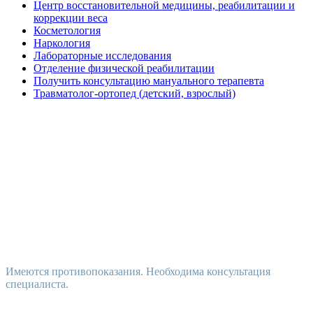
Центр восстановительной медицины, реабилитации и
коррекции веса
Косметология
Наркология
Лабораторные исследования
Отделение физической реабилитации
Получить консультацию мануального терапевта
Травматолог-ортопед (детский, взрослый)
Имеются противопоказания. Необходима консультация
специалиста.