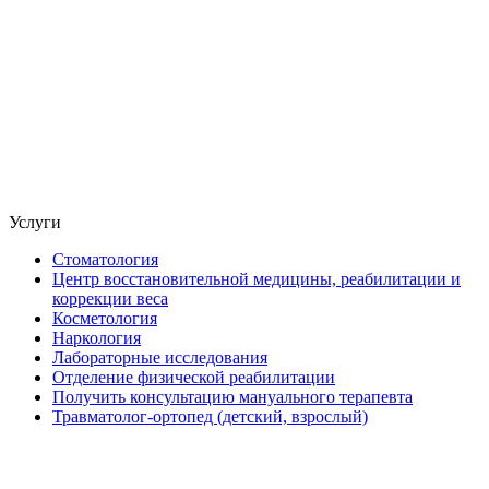
Услуги
Стоматология
Центр восстановительной медицины, реабилитации и
коррекции веса
Косметология
Наркология
Лабораторные исследования
Отделение физической реабилитации
Получить консультацию мануального терапевта
Травматолог-ортопед (детский, взрослый)