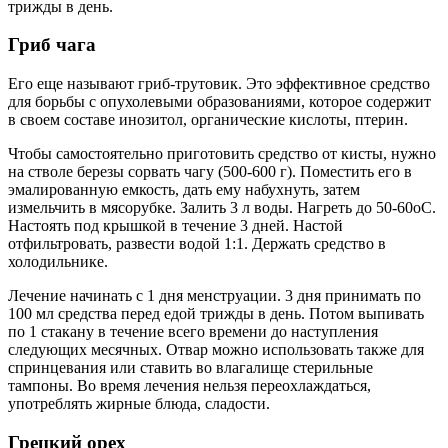
трижды в день.
Гриб чага
Его еще называют гриб-трутовик. Это эффективное средство
для борьбы с опухолевыми образованиями, которое содержит
в своем составе инозитол, органические кислоты, птерин.
Чтобы самостоятельно приготовить средство от кисты, нужно
на стволе березы сорвать чагу (500-600 г). Поместить его в
эмалированную емкость, дать ему набухнуть, затем
измельчить в мясорубке. Залить 3 л воды. Нагреть до 50-60оС.
Настоять под крышкой в течение 3 дней. Настой
отфильтровать, развести водой 1:1. Держать средство в
холодильнике.
Лечение начинать с 1 дня менструации. 3 дня принимать по
100 мл средства перед едой трижды в день. Потом выпивать
по 1 стакану в течение всего времени до наступления
следующих месячных. Отвар можно использовать также для
спринцевания или ставить во влагалище стерильные
тампоны. Во время лечения нельзя переохлаждаться,
употреблять жирные блюда, сладости.
Грецкий орех