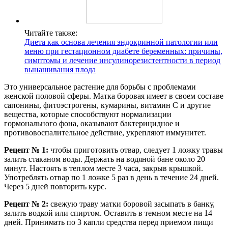
Читайте также:
Диета как основа лечения эндокринной патологии или
меню при гестационном диабете беременных: причины,
симптомы и лечение инсулинорезистентности в период
вынашивания плода
Это универсальное растение для борьбы с проблемами
женской половой сферы. Матка боровая имеет в своем составе
сапонины, фитоэстрогены, кумарины, витамин С и другие
вещества, которые способствуют нормализации
гормонального фона, оказывают бактерицидное и
противовоспалительное действие, укрепляют иммунитет.
Рецепт № 1:
чтобы приготовить отвар, следует 1 ложку травы
залить стаканом воды. Держать на водяной бане около 20
минут. Настоять в теплом месте 3 часа, закрыв крышкой.
Употреблять отвар по 1 ложке 5 раз в день в течение 24 дней.
Через 5 дней повторить курс.
Рецепт № 2:
свежую траву матки боровой засыпать в банку,
залить водкой или спиртом. Оставить в темном месте на 14
дней. Принимать по 3 капли средства перед приемом пищи