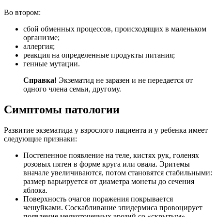
Во втором:
сбой обменных процессов, происходящих в маленьком
организме;
аллергия;
реакция на определенные продукты питания;
генные мутации.
Справка!
Экзематид не заразен и не передается от
одного члена семьи, другому.
Симптомы патологии
Развитие экзематида у взрослого пациента и у ребенка имеет
следующие признаки:
Постепенное появление на теле, кистях рук, голенях
розовых пятен в форме круга или овала. Эритемы
вначале увеличиваются, потом становятся стабильными:
размер варьируется от диаметра монеты до сечения
яблока.
Поверхность очагов поражения покрывается
чешуйками. Соскабливание эпидермиса провоцирует
появление мелкоточечных эрозий со «скрытым»