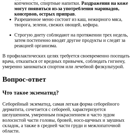
копчености, спиртные напитки.
Раздражения на коже
могут появиться из-за употребления маринадов,
консервов, острых приправ
.
Разрешенное меню состоит из каш, нежирного мяса,
творога, зелени, свежих овощей, кефира.
Строгую диету соблюдают на протяжении трех недель,
затем постепенно вводят другие продукты и следят за
реакцией организма.
В профилактических целях требуется своевременно посещать
врача, отказаться от вредных привычек, соблюдать гигиену,
умеренно заниматься спортом или лечебной физкультурой.
Вопрос-ответ
Что такое экзематид?
Себорейный экзематид, самая легкая форма себорейного
дерматита, сочетается с себореей, характеризуется
шелушением, умеренным покраснением и часто зудом
волосистой части головы, бровей, носо-щечных и заушных
складок, а также в средней части груди и межлопаточной
области.