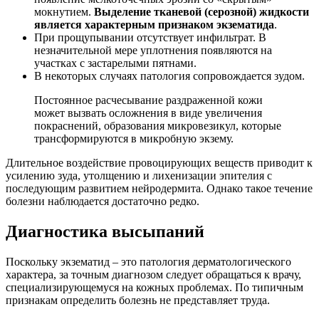
мокнутием.
Выделение тканевой (серозной) жидкости
является характерным признаком экзематида
.
При прощупывании отсутствует инфильтрат. В
незначительной мере уплотнения появляются на
участках с застарелыми пятнами.
В некоторых случаях патология сопровождается зудом.
Постоянное расчесывание раздраженной кожи
может вызвать осложнения в виде увеличения
покраснений, образования микровезикул, которые
трансформируются в микробную экзему.
Длительное воздействие провоцирующих веществ приводит к
усилению зуда, утолщению и лихенизации эпителия с
последующим развитием нейродермита. Однако такое течение
болезни наблюдается достаточно редко.
Диагностика высыпаний
Поскольку экзематид – это патология дерматологического
характера, за точным диагнозом следует обращаться к врачу,
специализирующемуся на кожных проблемах. По типичным
признакам определить болезнь не представляет труда.