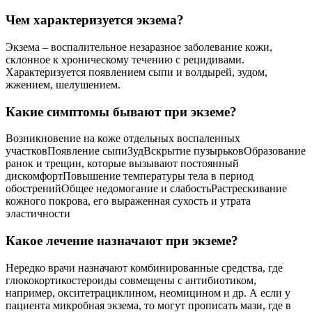
Чем характеризуется экзема?
Экзема – воспалительное незаразное заболевание кожи,
склонное к хроническому течению с рецидивами.
Характеризуется появлением сыпи и волдырей, зудом,
жжением, шелушением.
Какие симптомы бывают при экземе?
Возникновение на коже отдельных воспаленных
участковПоявление сыпиЗудВскрытие пузырьковОбразование
ранок и трещин, которые вызывают постоянный
дискомфортПовышение температуры тела в период
обостренийОбщее недомогание и слабостьРастрескивание
кожного покрова, его выраженная сухость и утрата
эластичности
Какое лечение назначают при экземе?
Нередко врачи назначают комбинированные средства, где
глюкокортикостероиды совмещены с антибиотиком,
например, окситетрациклином, неомицином и др. А если у
пациента микробная экзема, то могут прописать мази, где в