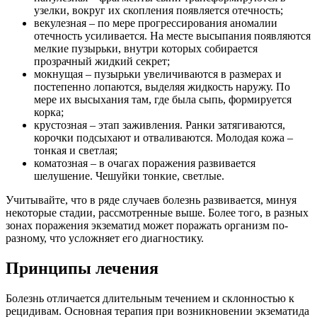
узелки, вокруг их скопления появляется отечность;
векулезная – по мере прогрессирования аномалии
отечность усиливается. На месте высыпания появляются
мелкие пузырьки, внутри которых собирается
прозрачный жидкий секрет;
мокнущая – пузырьки увеличиваются в размерах и
постепенно лопаются, выделяя жидкость наружу. По
мере их высыхания там, где была сыпь, формируется
корка;
крустозная – этап заживления. Ранки затягиваются,
корочки подсыхают и отваливаются. Молодая кожа –
тонкая и светлая;
коматозная – в очагах поражения развивается
шелушение. Чешуйки тонкие, светлые.
Учитывайте, что в ряде случаев болезнь развивается, минуя
некоторые стадии, рассмотренные выше. Более того, в разных
зонах поражения экзематид может поражать организм по-
разному, что усложняет его диагностику.
Принципы лечения
Болезнь отличается длительным течением и склонностью к
рецидивам. Основная терапия при возникновении экзематида