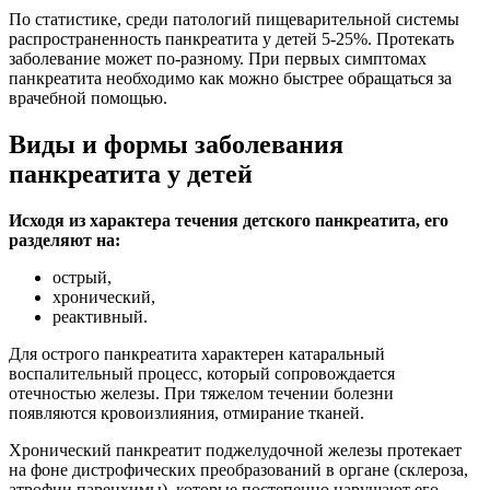
По статистике, среди патологий пищеварительной системы
распространенность панкреатита у детей 5-25%. Протекать
заболевание может по-разному. При первых симптомах
панкреатита необходимо как можно быстрее обращаться за
врачебной помощью.
Виды и формы заболевания
панкреатита у детей
Исходя из характера течения детского панкреатита, его
разделяют на:
острый,
хронический,
реактивный.
Для острого панкреатита характерен катаральный
воспалительный процесс, который сопровождается
отечностью железы. При тяжелом течении болезни
появляются кровоизлияния, отмирание тканей.
Хронический панкреатит поджелудочной железы протекает
на фоне дистрофических преобразований в органе (склероза,
атрофии паренхимы), которые постепенно нарушают его