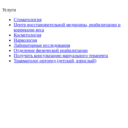
Услуги
Стоматология
Центр восстановительной медицины, реабилитации и
коррекции веса
Косметология
Наркология
Лабораторные исследования
Отделение физической реабилитации
Получить консультацию мануального терапевта
Травматолог-ортопед (детский, взрослый)