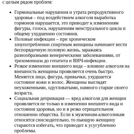
с целым рядом проблем:
Гормональные нарушения и утрата репродуктивного
здоровья – под воздействием алкоголя выработка
гормонов нарушается, это приводит к изменениям
фигуры, голоса, нарушениям менструального цикла и
общему ухудшению состояния.
Половые инфекции – при хроническом
злоупотреблении спиртным женщины начинают вести
беспорядочную половую жизнь, заражаясь
разнообразными венерическими заболеваниями, от
трихомониаза до гепатита и ВИЧ-инфекции.
Резкое изменение внешнего вида – влияние алкоголя на
внешность женщины проявляется очень быстро.
Меняется лицо, фигура, привычки, ухудшается
состояние кожи и волос. Женщины выглядят
неухоженными, одутловатыми, намного старше своего
возраста.
Социальная депривация — вред алкоголя для женщин
проявляется не только в изменении внешнего вида и
состояния здоровья, но и в резко отрицательном
отношении общества. Если к мужчинам-алкоголикам
относятся снисходительно, то пьющую женщину
стараются избегать, что приводит к усугублению
проблемы.