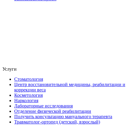
Услуги
Стоматология
Центр восстановительной медицины, реабилитации и
коррекции веса
Косметология
Наркология
Лабораторные исследования
Отделение физической реабилитации
Получить консультацию мануального терапевта
Травматолог-ортопед (детский, взрослый)