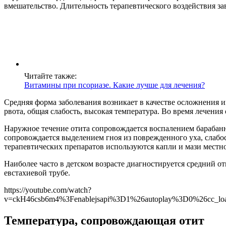
вмешательство. Длительность терапевтического воздействия за
Читайте также:
Витамины при псориазе. Какие лучше для лечения?
Средняя форма заболевания возникает в качестве осложнения 
рвота, общая слабость, высокая температура. Во время лечения
Наружное течение отита сопровождается воспалением барабанн
сопровождается выделением гноя из поврежденного уха, слабо
терапевтических препаратов используются капли и мази местн
Наиболее часто в детском возрасте диагностируется средний от
евстахиевой трубе.
https://youtube.com/watch?
v=ckH46csb6m4%3Fenablejsapi%3D1%26autoplay%3D0%26cc_l
Температура, сопровождающая отит