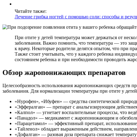
Читайте также:
Лечение грибка ногтей с помощью соли: способы и резул
При отите у детей температура может держаться от неско
заболевания. Важно помнить, что температура — это защи
к врачу. Некоторые родители делятся опытом, что при п
Также стоит учитывать, что у каждого ребенка индивидуа
состоянием ребенка и при необходимости проводить жа
Обзор жаропонижающих препаратов
Целесообразность использования жаропонижающих средств при 
заболевания. Для нормализации температуры при отите у дете
«Нурофен», «Ибуфен» — средства синтетической природ
«Эффералган» — препарат с анальгизирующим действием.
«Калпол» — угнетает воспалительные процессы, что ведё
«Панадол» — медикамент с жаропонижающим и обезбол
«Парацетамол» — эффективный препарат, использование к
«Тайленол» обладает выраженным действием, направлен
«Дофалган» — разовая доза препарата снижает температур