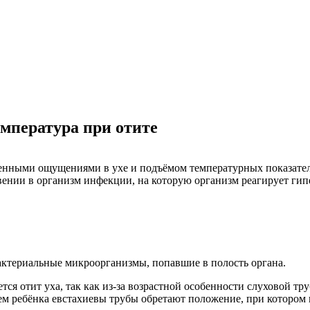
емпература при отите
енными ощущениями в ухе и подъёмом температурных показателе
нии в организм инфекции, на которую организм реагирует гип
ктериальные микроорганизмы, попавшие в полость органа.
я отит уха, так как из-за возрастной особенности слуховой тру
ем ребёнка евстахиевы трубы обретают положение, при котором 