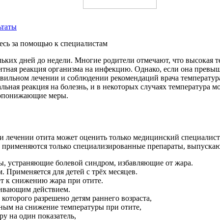
ьтаты
льких дней до недели. Многие родители отмечают, что высокая 
тная реакция организма на инфекцию. Однако, если она превышае
равильном лечении и соблюдении рекомендаций врача температура
льная реакция на болезнь, и в некоторых случаях температура 
ропонижающие меры.
лечении отита может оценить только медицинский специалист с
й применяются только специализированные препараты, выпускающ
ы, устраняющие болевой синдром, избавляющие от жара.
 Применяется для детей с трёх месяцев.
т к снижению жара при отите.
ивающим действием.
оторого разрешено детям раннего возраста,
ным на снижение температуры при отите,
у на один показатель,