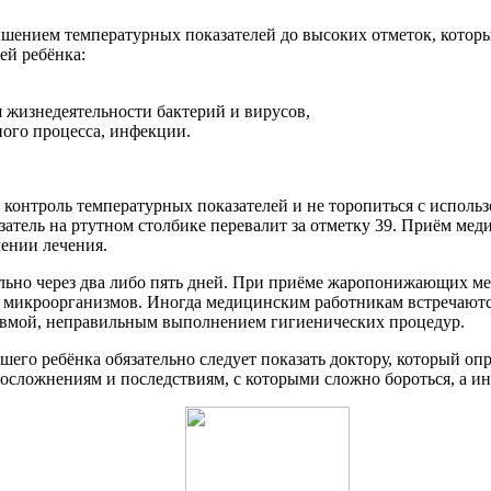
ышением температурных показателей до высоких отметок, котор
ей ребёнка:
 жизнедеятельности бактерий и вирусов,
ного процесса, инфекции.
контроль температурных показателей и не торопиться с испол
казатель на ртутном столбике перевалит за отметку 39. Приём м
чении лечения.
льно через два либо пять дней. При приёме жаропонижающих мед
 микроорганизмов. Иногда медицинским работникам встречаются
равмой, неправильным выполнением гигиенических процедур.
шего ребёнка обязательно следует показать доктору, который о
осложнениям и последствиям, с которыми сложно бороться, а ин