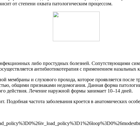
висит от степени охвата патологическим процессом.
инфекционных либо простудных болезней. Сопутствующими симпто
 осуществляется антибиотикотерапия с применением назальных ка
ой мембраны и слухового прохода, которое проявляется после 
стью, общими признаками недомогания. Данная форма патологии
ого действия. Лечение наружной формы занимает 10–14 дней.
ит. Подобная частота заболевания кроется в анатомических особ
oad_policy%3D0%26iv_load_policy%3D1%26loop%3D0%26modest