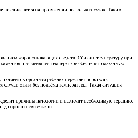
ые не снижаются на протяжении нескольких суток. Таким
ьзованием жаропонижающих средств. Сбивать температуру при
едикаментов при меньшей температуре обеспечит смазанную
икаментов организм ребёнка перестаёт бороться с
 случаи отита без подъёма температуры. Такая ситуация
пределит причины патологии и назначит необходимую терапию.
огда просто невозможно.