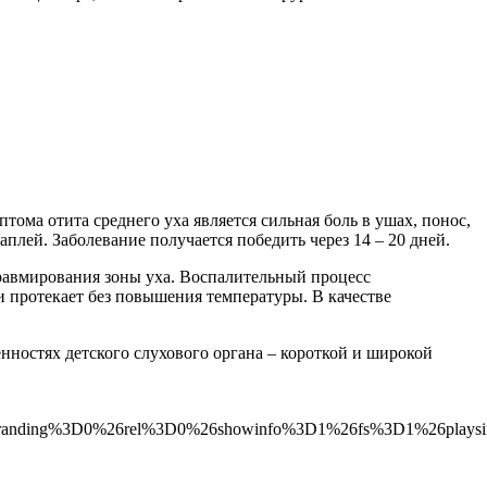
ма отита среднего уха является сильная боль в ушах, понос,
плей. Заболевание получается победить через 14 – 20 дней.
травмирования зоны уха. Воспалительный процесс
 протекает без повышения температуры. В качестве
енностях детского слухового органа – короткой и широкой
branding%3D0%26rel%3D0%26showinfo%3D1%26fs%3D1%26plays