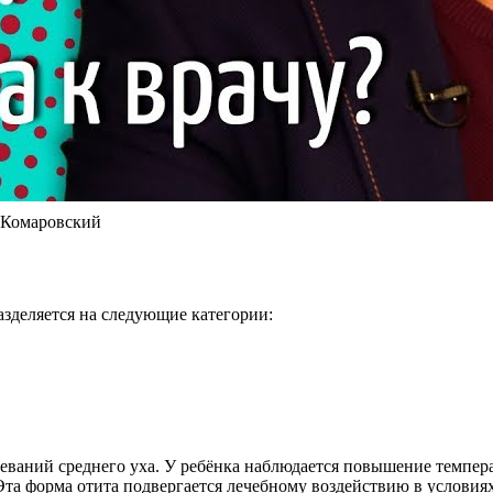
р Комаровский
азделяется на следующие категории:
леваний среднего уха. У ребёнка наблюдается повышение темпе
Эта форма отита подвергается лечебному воздействию в условиях