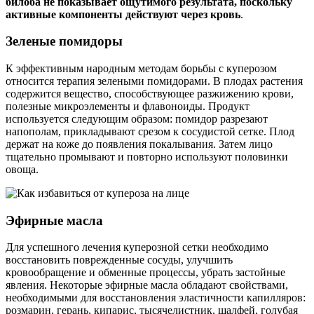
билоба не показывает ощутимого результата, поскольку
активные компоненты действуют через кровь
.
Зеленые помидоры
К эффективным народным методам борьбы с куперозом
относится терапия зелеными помидорами. В плодах растения
содержится вещество, способствующее разжижению крови,
полезные микроэлементы и флавоноиды. Продукт
используется следующим образом: помидор разрезают
напополам, прикладывают срезом к сосудистой сетке. Плод
держат на коже до появления покалывания. Затем лицо
тщательно промывают и повторно используют половинки
овоща.
Эфирные масла
Для успешного лечения куперозной сетки необходимо
восстановить поврежденные сосуды, улучшить
кровообращение и обменные процессы, убрать застойные
явления. Некоторые эфирные масла обладают свойствами,
необходимыми для восстановления эластичности капилляров:
розмарин, герань, кипарис, тысячелистник, шалфей, голубая