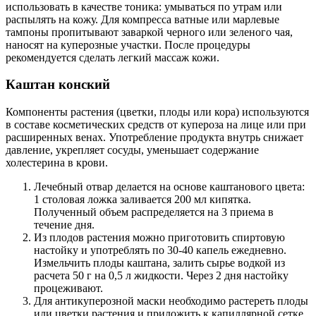
использовать в качестве тоника: умываться по утрам или
распылять на кожу. Для компресса ватные или марлевые
тампоны пропитывают заваркой черного или зеленого чая,
наносят на куперозные участки. После процедуры
рекомендуется сделать легкий массаж кожи.
Каштан конский
Компоненты растения (цветки, плоды или кора) используются
в составе косметических средств от купероза на лице или при
расширенных венах. Употребление продукта внутрь снижает
давление, укрепляет сосуды, уменьшает содержание
холестерина в крови.
Лечебный отвар делается на основе каштанового цвета:
1 столовая ложка заливается 200 мл кипятка.
Полученный объем распределяется на 3 приема в
течение дня.
Из плодов растения можно приготовить спиртовую
настойку и употреблять по 30-40 капель ежедневно.
Измельчить плоды каштана, залить сырье водкой из
расчета 50 г на 0,5 л жидкости. Через 2 дня настойку
процеживают.
Для антикуперозной маски необходимо растереть плоды
или цветки растения и приложить к капиллярной сетке.