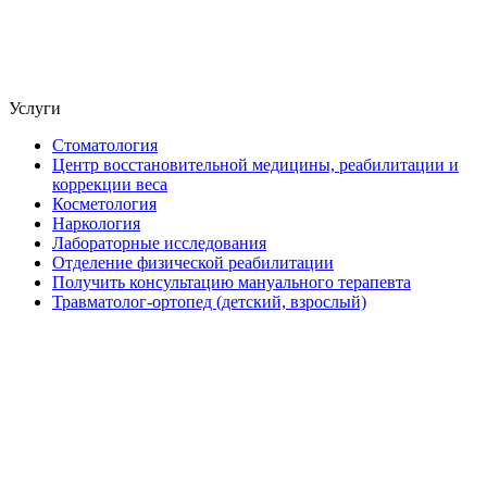
Услуги
Стоматология
Центр восстановительной медицины, реабилитации и
коррекции веса
Косметология
Наркология
Лабораторные исследования
Отделение физической реабилитации
Получить консультацию мануального терапевта
Травматолог-ортопед (детский, взрослый)