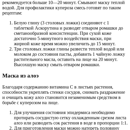
рекомендуется больше 10—20 минут. Смывают маску теплой
водой. Для профилактики купероза смесь готовят по таким
рецептам:
Белую глину (3 столовых ложки) соединяют с 1
таблеткой Аскорутина и разводят отваром ромашки до
сметанообразной консистенции. При сухой коже
достаточно 5-минутного воздействия маски, при
жирной коже время можно увеличить до 15 минут.
Три столовых ложки глины развести теплой водой или
молоком до состояния пасты, добавить 1 чайную ложку
растительного масла, оставить на лице на 20 минут.
Высохшую маску смыть отваром ромашки.
Маска из алоэ
Благодаря содержанию витамина С в листьях растения,
способности укреплять стенки сосудов, снимать раздражение
и очищать кожу алоэ становится незаменимым средством в
борьбе с куперозом на лице.
Для улучшения состояния эпидермиса необходимо
протирать сосудистую сетку охлажденным срезом листа
алоэ или разводить сок растения в воде в пропорции 1:1.
Для приготовления маски можно натереть половину