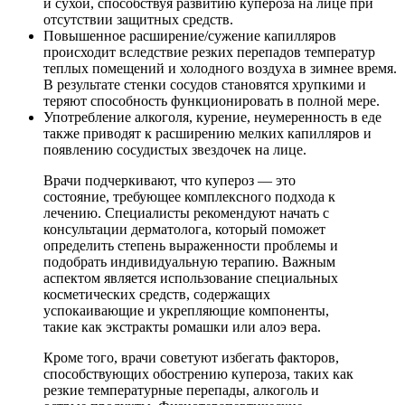
и сухой, способствуя развитию купероза на лице при
отсутствии защитных средств.
Повышенное расширение/сужение капилляров
происходит вследствие резких перепадов температур
теплых помещений и холодного воздуха в зимнее время.
В результате стенки сосудов становятся хрупкими и
теряют способность функционировать в полной мере.
Употребление алкоголя, курение, неумеренность в еде
также приводят к расширению мелких капилляров и
появлению сосудистых звездочек на лице.
Врачи подчеркивают, что купероз — это
состояние, требующее комплексного подхода к
лечению. Специалисты рекомендуют начать с
консультации дерматолога, который поможет
определить степень выраженности проблемы и
подобрать индивидуальную терапию. Важным
аспектом является использование специальных
косметических средств, содержащих
успокаивающие и укрепляющие компоненты,
такие как экстракты ромашки или алоэ вера.
Кроме того, врачи советуют избегать факторов,
способствующих обострению купероза, таких как
резкие температурные перепады, алкоголь и