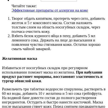
Читайте также:
Эффективные препараты от аллергии на коже
Творог обдать кипятком, протереть через сито, добавить
желток и 5 г кокосового масла. Состав наложить
толстым слоем на область носогубных складок, через
полчаса очистить кожу.
Взбить белок куриного яйца в пену, добавить 5 мл
лимонного сока. Держать на лице до высыхания и
появления чувства стягивания кожи. Остатки хорошо
смыть чайной заваркой.
Желатиновая маска
Избавиться от носогубных складок при регулярном
использовании поможет маска из желатина.
При набухании
продукт растянет морщины, восстановит эластичность и
тургор обвислой кожи
.
Размельчить три таблетки водоросли спирулины, растворить в
60 мл воды, добавить 10 г желатина и 5 мл сока грейпфрута.
На водяной бане довести состав до полного растворения
ингредиентов. Остудить и быстро нанести кисточкой. Маска
после высыхания стянет кожу. Перед снятием предварительно