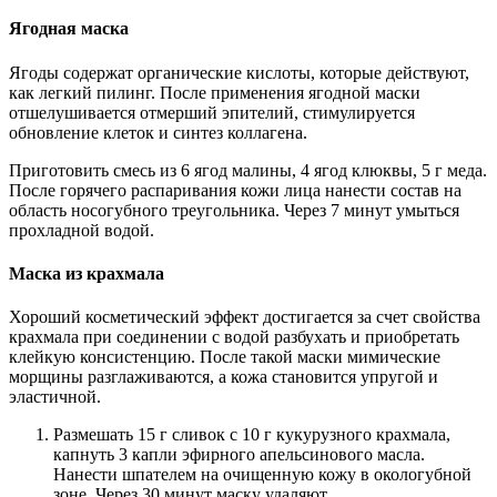
Ягодная маска
Ягоды содержат органические кислоты, которые действуют,
как легкий пилинг. После применения ягодной маски
отшелушивается отмерший эпителий, стимулируется
обновление клеток и синтез коллагена.
Приготовить смесь из 6 ягод малины, 4 ягод клюквы, 5 г меда.
После горячего распаривания кожи лица нанести состав на
область носогубного треугольника. Через 7 минут умыться
прохладной водой.
Маска из крахмала
Хороший косметический эффект достигается за счет свойства
крахмала при соединении с водой разбухать и приобретать
клейкую консистенцию. После такой маски мимические
морщины разглаживаются, а кожа становится упругой и
эластичной.
Размешать 15 г сливок с 10 г кукурузного крахмала,
капнуть 3 капли эфирного апельсинового масла.
Нанести шпателем на очищенную кожу в окологубной
зоне. Через 30 минут маску удаляют.