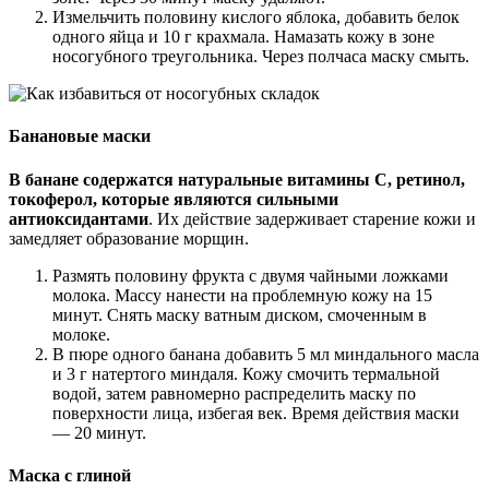
Измельчить половину кислого яблока, добавить белок
одного яйца и 10 г крахмала. Намазать кожу в зоне
носогубного треугольника. Через полчаса маску смыть.
Банановые маски
В банане содержатся натуральные витамины С, ретинол,
токоферол, которые являются сильными
антиоксидантами
. Их действие задерживает старение кожи и
замедляет образование морщин.
Размять половину фрукта с двумя чайными ложками
молока. Массу нанести на проблемную кожу на 15
минут. Снять маску ватным диском, смоченным в
молоке.
В пюре одного банана добавить 5 мл миндального масла
и 3 г натертого миндаля. Кожу смочить термальной
водой, затем равномерно распределить маску по
поверхности лица, избегая век. Время действия маски
— 20 минут.
Маска с глиной