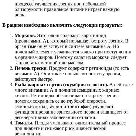
процессе улучшения зрения при небольшой
близорукости правильное питание играет важную
роль.
В рацион необходимо включить следующие продукты:
Морковь.
Этот овощ содержит каротиноид
(провитамин А), который повышает остроту зрения. В
организме он участвует в синтезе витамина А. Но
полезный элемент усваивается только при поступлении
в организм жиров. Поэтому салат из моркови следует
заправлять сметаной или маслом.
Печень трески.
Продукт содержит ретиноиды (то есть
витамин А). Они также повышают остроту зрения,
действуют быстро.
Рыба жирных сортов (скумбрия и лосось).
В ней тоже
много витамина А и полиненасыщенных жирных
кислот. Ретиноиды обеспечивают остроту зрения,
помогая сохранить ее до глубокой старости,
аминокислоты (таурин и триптофан) улучшают
функционирование зрительного нерва и защищают от
дегенеративных заболеваний сетчатки.
Томаты.
Плоды уменьшают окислительный процесс
при диабете и снижают риск диабетической
ретинопатии.