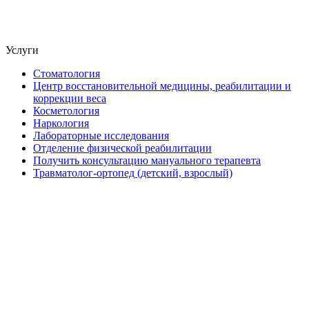
Услуги
Стоматология
Центр восстановительной медицины, реабилитации и
коррекции веса
Косметология
Наркология
Лабораторные исследования
Отделение физической реабилитации
Получить консультацию мануального терапевта
Травматолог-ортопед (детский, взрослый)