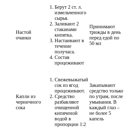
Берут 2 ст. л.
измельченного
сырья.
Заливают 2
Принимают
стаканами
Настой
трижды в день
кипятка.
очанки
перед едой по
Настаивают в
50 мл
течение
получаса.
Состав
процеживают
Свежевыжатый
сок из ягод
Закапывают
процеживают.
средство только
Капли из
Средство
по утрам, после
черничного
разбавляют
умывания. В
сока
очищенной
каждый глаз –
кипяченой
не более 5
водой в
капель
пропорции 1:2