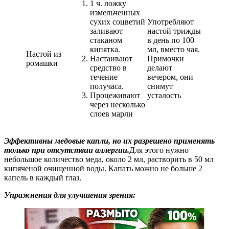
1 ч. ложку
измельченных
сухих соцветий
Употребляют
заливают
настой трижды
стаканом
в день по 100
кипятка.
мл, вместо чая.
Настой из
Настаивают
Примочки
ромашки
средство в
делают
течение
вечером, они
получаса.
снимут
Процеживают
усталость
через несколько
слоев марли
Эффективны медовые капли, но их разрешено применять
только при отсутствии аллергии.
Для этого нужно
небольшое количество меда, около 2 мл, растворить в 50 мл
кипяченой очищенной воды. Капать можно не больше 2
капель в каждый глаз.
Упражнения для улучшения зрения: