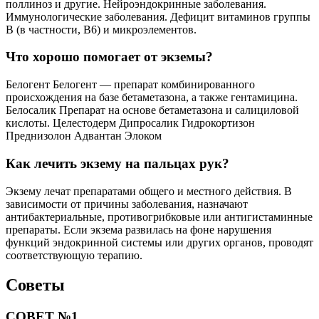
поллиноз и другие. Нейроэндокринные заболевания.
Иммунологические заболевания. Дефицит витаминов группы
В (в частности, В6) и микроэлементов.
Что хорошо помогает от экземы?
Белогент Белогент — препарат комбинированного
происхождения на базе бетаметазона, а также гентамицина.
Белосалик Препарат на основе бетаметазона и салициловой
кислоты. Целестодерм Дипросалик Гидрокортизон
Преднизолон Адвантан Элоком
Как лечить экзему на пальцах рук?
Экзему лечат препаратами общего и местного действия. В
зависимости от причины заболевания, назначают
антибактериальные, противогрибковые или антигистаминные
препараты. Если экзема развилась на фоне нарушения
функций эндокринной системы или других органов, проводят
соответствующую терапию.
Советы
СОВЕТ №1