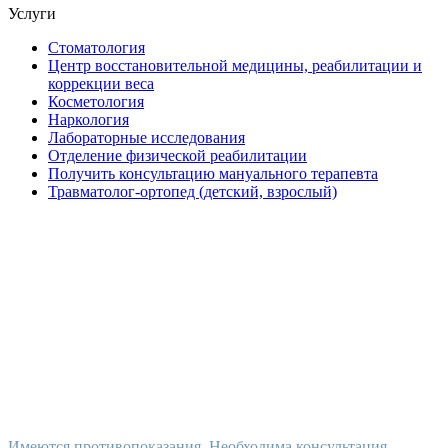
Услуги
Стоматология
Центр восстановительной медицины, реабилитации и
коррекции веса
Косметология
Наркология
Лабораторные исследования
Отделение физической реабилитации
Получить консультацию мануального терапевта
Травматолог-ортопед (детский, взрослый)
Имеются противопоказания. Необходима консультация