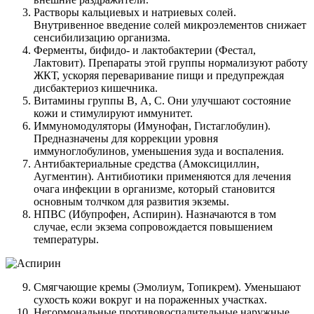
Растворы кальциевых и натриевых солей.
Внутривенное введение солей микроэлементов снижает
сенсибилизацию организма.
Ферменты, бифидо- и лактобактерии (Фестал,
Лактовит). Препараты этой группы нормализуют работу
ЖКТ, ускоряя переваривание пищи и предупреждая
дисбактериоз кишечника.
Витамины группы В, А, С. Они улучшают состояние
кожи и стимулируют иммунитет.
Иммуномодуляторы (Имунофан, Гистаглобулин).
Предназначены для коррекции уровня
иммуноглобулинов, уменьшения зуда и воспаления.
Антибактериальные средства (Амоксициллин,
Аугментин). Антибиотики применяются для лечения
очага инфекции в организме, который становится
основным толчком для развития экземы.
НПВС (Ибупрофен, Аспирин). Назначаются в том
случае, если экзема сопровождается повышением
температуры.
Смягчающие кремы (Эмолиум, Топикрем). Уменьшают
сухость кожи вокруг и на пораженных участках.
Негормональные противовоспалительные наружные