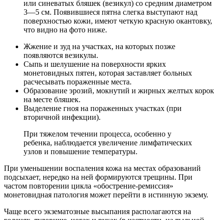
или синеватых бляшек (везикул) со средним диаметром
3—5 см. Появившиеся пятна слегка выступают над
поверхностью кожи, имеют четкую красную окантовку,
что видно на фото ниже.
Жжение и зуд на участках, на которых позже
появляются везикулы.
Сыпь и шелушение на поверхности ярких
монетовидных пятен, которая заставляет больных
расчесывать пораженные места.
Образование эрозий, мокнутий и жирных желтых корок
на месте бляшек.
Выделение гноя на пораженных участках (при
вторичной инфекции).
При тяжелом течении процесса, особенно у
ребенка, наблюдается увеличение лимфатических
узлов и повышение температуры.
При уменьшении воспаления кожа на местах образований
подсыхает, нередко на ней формируются трещины. При
частом повторении цикла «обострение-ремиссия»
монетовидная патология может перейти в истинную экзему.
Чаще всего экзематозные высыпания располагаются на