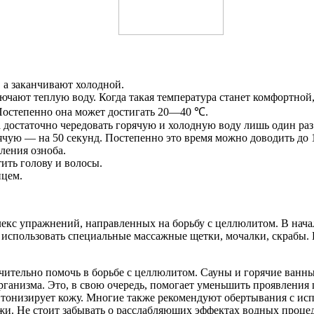
 а заканчивают холодной.
ючают теплую воду. Когда такая температура станет комфортной
 Постепенно она может достигать 20—40 ℃.
 достаточно чередовать горячую и холодную воду лишь один раз
чую — на 50 секунд. Постепенно это время можно доводить до 1
ления озноба.
ить голову и волосы.
нцем.
екс упражнений, направленных на борьбу с целлюлитом. В начал
 использовать специальные массажные щетки, мочалки, скрабы.
чительно помочь в борьбе с целлюлитом. Сауны и горячие ванн
рганизма. Это, в свою очередь, помогает уменьшить проявления
 тонизирует кожу. Многие также рекомендуют обертывания с исп
и. Не стоит забывать о расслабляющих эффектах водных процеду