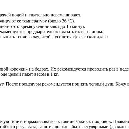
орячей водой и тщательно перемешивают.
лируют ее температуру (около 36 ℃).
пенно это время увеличивают до 15 минут.
екомендуется предварительно смазать их вазелином.
 выпить теплого чая, чтобы усилить эффект скипидара.
вой корочки» на бедрах. Их рекомендуется проводить раз в нед
де целый пакет весом в 1 кг.
нут. После процедуры рекомендуется принять теплый душ. Кожу
мочувствие и нормализовать состояние кожных покровов. Плаван
тойкого результата, занятия должны быть регулярными (дважды 