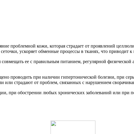
яние проблемной кожи, которая страдает от проявлений целлюлит
 сеточки, ускоряет обменные процессы в тканях, что приводит к
я совмещать ее с правильным питанием, регулярной физическо
ещено проводить при наличии гипертонической болезни, при сер
и или страдают от проблем, связанных с нарушением сворачива
ации, при обострении любых хронических заболеваний или при 