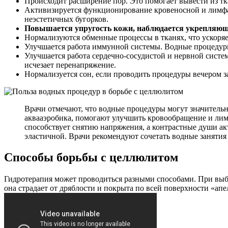
Происходит расширение пор. Это помогает вывести из т
Активизируется функционирование кровеносной и лимфат
неэстетичных бугорков.
Повышается упругость кожи, наблюдается укрепляюще
Нормализуются обменные процессы в тканях, что ускоряе
Улучшается работа иммунной системы. Водные процедуры
Улучшается работа сердечно-сосудистой и нервной систе
исчезает перенапряжение.
Нормализуется сон, если проводить процедуры вечером за
Врачи отмечают, что водные процедуры могут значительно
аквааэробика, помогают улучшить кровообращение и лим
способствует снятию напряжения, а контрастные души ак
эластичной. Врачи рекомендуют сочетать водные занятия
Способы борьбы с целлюлитом
Гидротерапия может проводиться разными способами. При выбо
она страдает от дряблости и покрыта по всей поверхности «ап