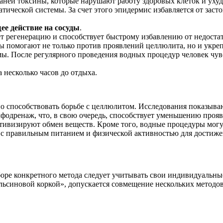
каней токсины, которые нарушают работу здоровых клеток и ух
ической системы. За счет этого эпидермис избавляется от зас
е действие на сосуды
.
т регенерацию и способствует быстрому избавлению от недостат
 помогают не только против проявлений целлюлита, но и укреп
мы. После регулярного проведения водных процедур человек чувс
 несколько часов до отдыха.
 способствовать борьбе с целлюлитом. Исследования показывают
фодренаж, что, в свою очередь, способствует уменьшению проя
тивизируют обмен веществ. Кроме того, водные процедуры могут
 с правильным питанием и физической активностью для достиже
ре конкретного метода следует учитывать свои индивидуальные
ельсиновой коркой», допускается совмещение нескольких методов