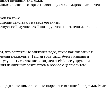
удшают внешний вид кожи.
тойных явлений, которые провоцируют формирование на теле
ков на коже.
ляюще действуют на весь организм.
твует себя лучше, стабилизируются показатели давления,
, что регулярные занятия в воде, такие как плавание и
влений целлюлита. Теплая вода расслабляет мышцы и
 улучшить состояние кожи, делая её более упругой и
ния наилучших результатов в борьбе с целлюлитом.
 предпочтения, состояние здоровья и внешний вид кожи. Если
.