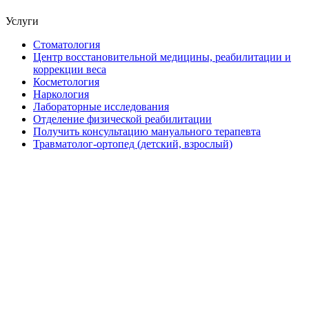
Услуги
Стоматология
Центр восстановительной медицины, реабилитации и
коррекции веса
Косметология
Наркология
Лабораторные исследования
Отделение физической реабилитации
Получить консультацию мануального терапевта
Травматолог-ортопед (детский, взрослый)