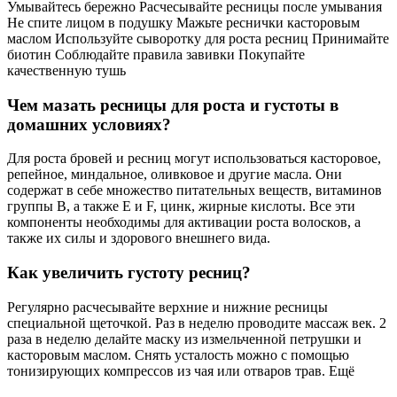
Умывайтесь бережно Расчесывайте ресницы после умывания
Не спите лицом в подушку Мажьте реснички касторовым
маслом Используйте сыворотку для роста ресниц Принимайте
биотин Соблюдайте правила завивки Покупайте
качественную тушь
Чем мазать ресницы для роста и густоты в
домашних условиях?
Для роста бровей и ресниц могут использоваться касторовое,
репейное, миндальное, оливковое и другие масла. Они
содержат в себе множество питательных веществ, витаминов
группы B, а также E и F, цинк, жирные кислоты. Все эти
компоненты необходимы для активации роста волосков, а
также их силы и здорового внешнего вида.
Как увеличить густоту ресниц?
Регулярно расчесывайте верхние и нижние ресницы
специальной щеточкой. Раз в неделю проводите массаж век. 2
раза в неделю делайте маску из измельченной петрушки и
касторовым маслом. Снять усталость можно с помощью
тонизирующих компрессов из чая или отваров трав. Ещё