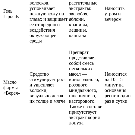
волосков,
растительные
успокаивает
экстракты:
Наносить
Гель
нежную кожу на
зверобоя,
утром и
Lipocils
глазах и защищает
яблони,
вечером
ее от вредного
крапивы,
воздействия
лещины,
окружающей
каштана
среды
Препарат
представляет
собой смесь
нескольких
Средство
масел —
Наносится
стимулирует рост
виноградного,
на 10–15
Масло
и укрепляет
розового,
минут на
фирмы
волоски,
миндального,
основания
«Верея»
визуально делая
пшеничного,
ресниц один
их толще и мягче
касторового.
раз в сутки
Также в составе
присутствует
экстракт корня
лопуха