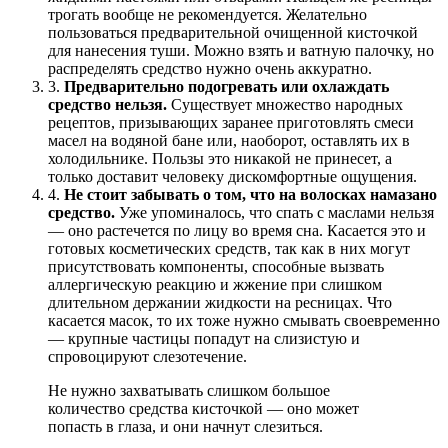
трогать вообще не рекомендуется. Желательно
пользоваться предварительной очищенной кисточкой
для нанесения туши. Можно взять и ватную палочку, но
распределять средство нужно очень аккуратно.
3.
Предварительно подогревать или охлаждать
средство нельзя.
Существует множество народных
рецептов, призывающих заранее приготовлять смеси
масел на водяной бане или, наоборот, оставлять их в
холодильнике. Пользы это никакой не принесет, а
только доставит человеку дискомфортные ощущения.
4.
Не стоит забывать о том, что на волосках намазано
средство.
Уже упоминалось, что спать с маслами нельзя
— оно растечется по лицу во время сна. Касается это и
готовых косметических средств, так как в них могут
присутствовать компоненты, способные вызвать
аллергическую реакцию и жжение при слишком
длительном держании жидкости на ресницах. Что
касается масок, то их тоже нужно смывать своевременно
— крупные частицы попадут на слизистую и
спровоцируют слезотечение.
Не нужно захватывать слишком большое
количество средства кисточкой — оно может
попасть в глаза, и они начнут слезиться.