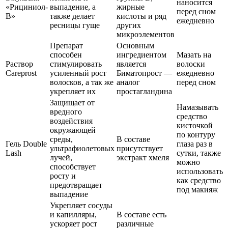
наносится
«Рициниол-
выпадение, а
жирные
перед сном
В»
также делает
кислоты и ряд
ежедневно
ресницы гуще
других
микроэлементов
Препарат
Основным
способен
ингредиентом
Мазать на
Раствор
стимулировать
является
волоски
Careprost
усиленный рост
Биматопрост —
ежедневно
волосков, а так же
аналог
перед сном
укрепляет их
простагландина
Защищает от
Намазывать
вредного
средство
воздействия
кисточкой
окружающей
по контуру
среды,
В составе
Гель Double
глаза раз в
ультрафиолетовых
присутствует
Lash
сутки, также
лучей,
экстракт хмеля
можно
способствует
использовать
росту и
как средство
предотвращает
под макияж
выпадение
Укрепляет сосуды
и капилляры,
В составе есть
ускоряет рост
различные