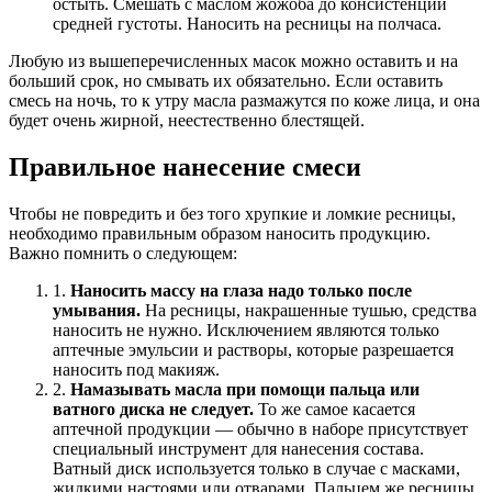
остыть. Смешать с маслом жожоба до консистенции
средней густоты. Наносить на ресницы на полчаса.
Любую из вышеперечисленных масок можно оставить и на
больший срок, но смывать их обязательно. Если оставить
смесь на ночь, то к утру масла размажутся по коже лица, и она
будет очень жирной, неестественно блестящей.
Правильное нанесение смеси
Чтобы не повредить и без того хрупкие и ломкие ресницы,
необходимо правильным образом наносить продукцию.
Важно помнить о следующем:
1.
Наносить массу на глаза надо только после
умывания.
На ресницы, накрашенные тушью, средства
наносить не нужно. Исключением являются только
аптечные эмульсии и растворы, которые разрешается
наносить под макияж.
2.
Намазывать масла при помощи пальца или
ватного диска не следует.
То же самое касается
аптечной продукции — обычно в наборе присутствует
специальный инструмент для нанесения состава.
Ватный диск используется только в случае с масками,
жидкими настоями или отварами. Пальцем же ресницы