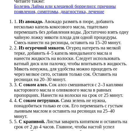
Читайте также:
Болезнь Лайма или клещевой боррелиоз: причины
появления, симптомы, диагностика, лечение
1.
Из авокадо.
Авокадо размять в пюре, добавить
несколько капель кокосового масла, тщательно
перемешать без добавления воды. Достаточно взять одну
чайную ложку мякоти плода для одной процедуры.
Смесь нанести на ресницы, оставить на 15–20 минут.
2.
Из огуречной мякоти.
Огурец натереть на мелкой
терке, добавить 4–5 капель миндального масла и
нанести жидкость на волоски. Следует использовать
ватный диск или палочку, чтобы впитывать в жидкость.
Мякоть ненужна, для удобства можно процедить ее
через мелкое сито, оставив только сок. Оставить на
ресницах на 20–30 минут.
3.
С соком алоэ.
Сок алоэ смешивается с 2–3 каплями
касторового масла и оливкового масла в равных
пропорциях. Нанести на волоски на срок от 25 минут.
4.
С соком петрушки.
Сама зелень не нужна,
понадобиться только ее сок. Его перемешать с густым
льняным маслом и оставить на ресницах на 25–40
минут.
5.
С крапивой.
Листья заварить кипятком и оставить на
срок от 2 до 4 часов. Главное, чтобы настой успел