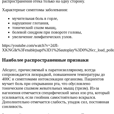
распространения отека только на одну сторону.
Характерные симптомы заболевания:
мучительная боль в горле,
нарушение глотания,
тонический спазм мышц,
болевой синдром при повороте головы,
увеличение лимфатических узлов.
https://youtube.com/watch?v=2dJI-
XKNGlk%3Fenablejsapi%3D1%26autoplay%3D0%26cc_load_pol
Наиболее распространенные признаки
Абсцесс, причисляемый к паратонзиллярному, всегда
сопровождается лихорадкой, повышением температуры до
400С и симптомами интоксикации организма. Пациентов
мучает боль при открывании рта, что обусловлено
тоническим спазмом жевательных мышц (тризм). Из-за
нагноения отмечается специфический запах изо рта, который
усиливается, если гнойник самостоятельно вскрылся.
Дополнительно отмечается слабость, упадок сил, постоянная
сонливость.