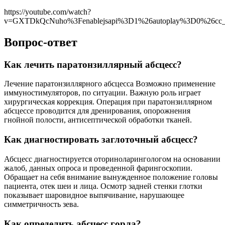
https://youtube.com/watch?
v=GXTDkQcNuho%3Fenablejsapi%3D1%26autoplay%3D0%26cc_l
Вопрос-ответ
Как лечить паратонзиллярный абсцесс?
Лечение паратонзиллярного абсцесса Возможно применение
иммуностимуляторов, по ситуации. Важную роль играет
хирургическая коррекция. Операция при паратонзиллярном
абсцессе проводится для дренирования, опорожнения
гнойной полости, антисептической обработки тканей.
Как диагностировать заглоточный абсцесс?
Абсцесс диагностируется оториноларингологом на основании
жалоб, данных опроса и проведенной фарингоскопии.
Обращает на себя внимание вынужденное положение головы
пациента, отек шеи и лица. Осмотр задней стенки глотки
показывает шаровидное выпячивание, нарушающее
симметричность зева.
Как определить абсцесс горла?