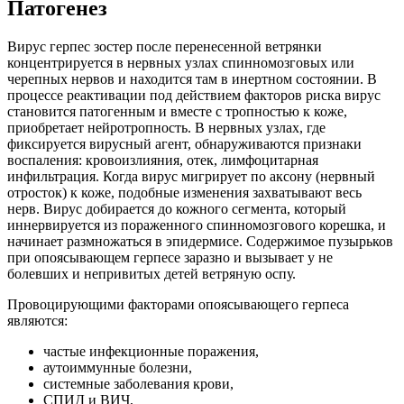
Патогенез
Вирус герпес зостер после перенесенной ветрянки
концентрируется в нервных узлах спинномозговых или
черепных нервов и находится там в инертном состоянии. В
процессе реактивации под действием факторов риска вирус
становится патогенным и вместе с тропностью к коже,
приобретает нейротропность. В нервных узлах, где
фиксируется вирусный агент, обнаруживаются признаки
воспаления: кровоизлияния, отек, лимфоцитарная
инфильтрация. Когда вирус мигрирует по аксону (нервный
отросток) к коже, подобные изменения захватывают весь
нерв. Вирус добирается до кожного сегмента, который
иннервируется из пораженного спинномозгового корешка, и
начинает размножаться в эпидермисе. Содержимое пузырьков
при опоясывающем герпесе заразно и вызывает у не
болевших и непривитых детей ветряную оспу.
Провоцирующими факторами опоясывающего герпеса
являются:
частые инфекционные поражения,
аутоиммунные болезни,
системные заболевания крови,
СПИД и ВИЧ,