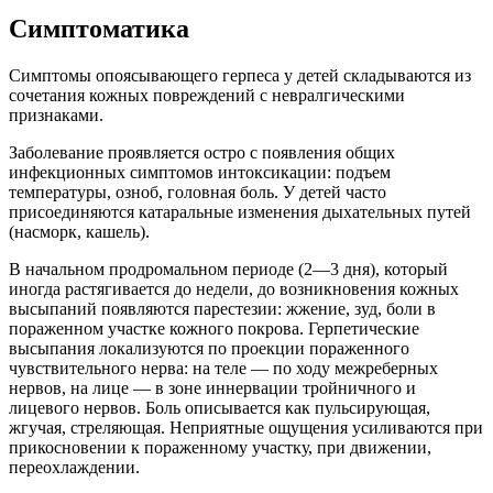
Симптоматика
Симптомы опоясывающего герпеса у детей складываются из
сочетания кожных повреждений с невралгическими
признаками.
Заболевание проявляется остро с появления общих
инфекционных симптомов интоксикации: подъем
температуры, озноб, головная боль. У детей часто
присоединяются катаральные изменения дыхательных путей
(насморк, кашель).
В начальном продромальном периоде (2—3 дня), который
иногда растягивается до недели, до возникновения кожных
высыпаний появляются парестезии: жжение, зуд, боли в
пораженном участке кожного покрова. Герпетические
высыпания локализуются по проекции пораженного
чувствительного нерва: на теле — по ходу межреберных
нервов, на лице — в зоне иннервации тройничного и
лицевого нервов. Боль описывается как пульсирующая,
жгучая, стреляющая. Неприятные ощущения усиливаются при
прикосновении к пораженному участку, при движении,
переохлаждении.