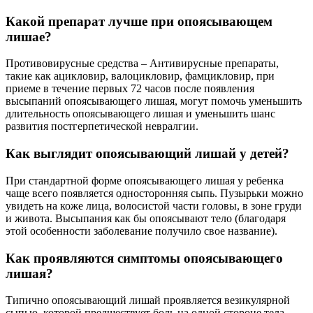
Какой препарат лучше при опоясывающем
лишае?
Противовирусные средства – Антивирусные препараты,
такие как ацикловир, валоцикловир, фамцикловир, при
приеме в течение первых 72 часов после появления
высыпаний опоясывающего лишая, могут помочь уменьшить
длительность опоясывающего лишая и уменьшить шанс
развития постгерпетической невралгии.
Как выглядит опоясывающий лишай у детей?
При стандартной форме опоясывающего лишая у ребенка
чаще всего появляется односторонняя сыпь. Пузырьки можно
увидеть на коже лица, волосистой части головы, в зоне груди
и живота. Высыпания как бы опоясывают тело (благодаря
этой особенности заболевание получило свое название).
Как проявляются симптомы опоясывающего
лишая?
Типично опоясывающий лишай проявляется везикулярной
сыпью, которой предшествует боль на одной стороне тела.