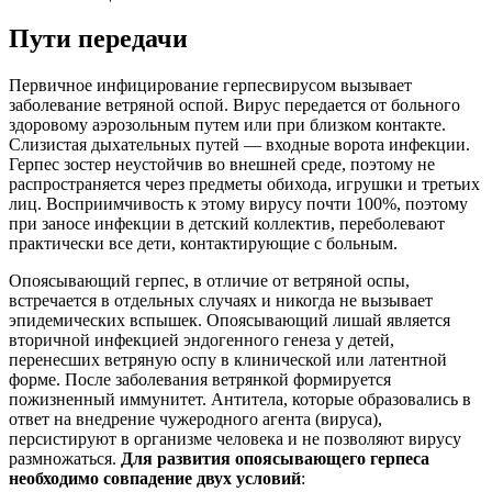
Пути передачи
Первичное инфицирование герпесвирусом вызывает
заболевание ветряной оспой. Вирус передается от больного
здоровому аэрозольным путем или при близком контакте.
Слизистая дыхательных путей — входные ворота инфекции.
Герпес зостер неустойчив во внешней среде, поэтому не
распространяется через предметы обихода, игрушки и третьих
лиц. Восприимчивость к этому вирусу почти 100%, поэтому
при заносе инфекции в детский коллектив, переболевают
практически все дети, контактирующие с больным.
Опоясывающий герпес, в отличие от ветряной оспы,
встречается в отдельных случаях и никогда не вызывает
эпидемических вспышек. Опоясывающий лишай является
вторичной инфекцией эндогенного генеза у детей,
перенесших ветряную оспу в клинической или латентной
форме. После заболевания ветрянкой формируется
пожизненный иммунитет. Антитела, которые образовались в
ответ на внедрение чужеродного агента (вируса),
персистируют в организме человека и не позволяют вирусу
размножаться.
Для развития опоясывающего герпеса
необходимо совпадение двух условий
: