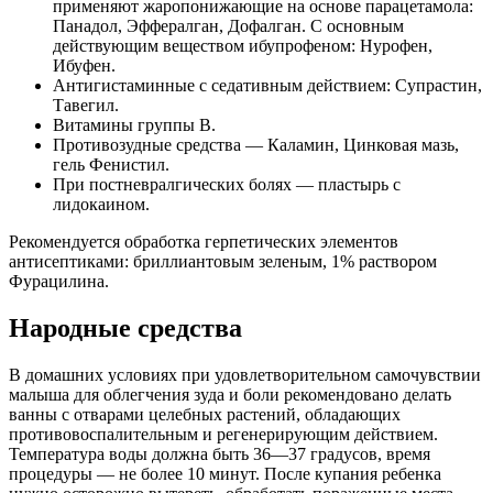
применяют жаропонижающие на основе парацетамола:
Панадол, Эффералган, Дофалган. С основным
действующим веществом ибупрофеном: Нурофен,
Ибуфен.
Антигистаминные с седативным действием: Супрастин,
Тавегил.
Витамины группы В.
Противозудные средства — Каламин, Цинковая мазь,
гель Фенистил.
При постневралгических болях — пластырь с
лидокаином.
Рекомендуется обработка герпетических элементов
антисептиками: бриллиантовым зеленым, 1% раствором
Фурацилина.
Народные средства
В домашних условиях при удовлетворительном самочувствии
малыша для облегчения зуда и боли рекомендовано делать
ванны с отварами целебных растений, обладающих
противовоспалительным и регенерирующим действием.
Температура воды должна быть 36—37 градусов, время
процедуры — не более 10 минут. После купания ребенка