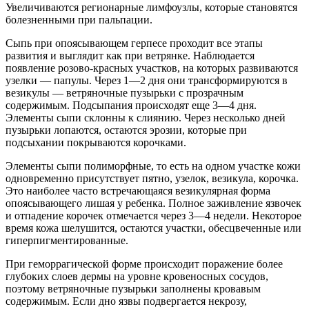
Увеличиваются регионарные лимфоузлы, которые становятся
болезненными при пальпации.
Сыпь при опоясывающем герпесе проходит все этапы
развития и выглядит как при ветрянке. Наблюдается
появление розово-красных участков, на которых развиваются
узелки — папулы. Через 1—2 дня они трансформируются в
везикулы — ветряночные пузырьки с прозрачным
содержимым. Подсыпания происходят еще 3—4 дня.
Элементы сыпи склонны к слиянию. Через несколько дней
пузырьки лопаются, остаются эрозии, которые при
подсыхании покрываются корочками.
Элементы сыпи полиморфные, то есть на одном участке кожи
одновременно присутствует пятно, узелок, везикула, корочка.
Это наиболее часто встречающаяся везикулярная форма
опоясывающего лишая у ребенка. Полное заживление язвочек
и отпадение корочек отмечается через 3—4 недели. Некоторое
время кожа шелушится, остаются участки, обесцвеченные или
гиперпигментированные.
При геморрагической форме происходит поражение более
глубоких слоев дермы на уровне кровеносных сосудов,
поэтому ветряночные пузырьки заполнены кровавым
содержимым. Если дно язвы подвергается некрозу,