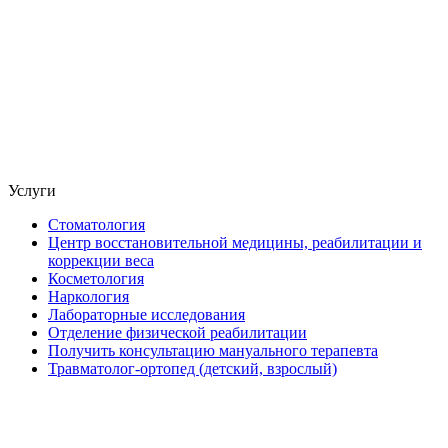
Услуги
Стоматология
Центр восстановительной медицины, реабилитации и
коррекции веса
Косметология
Наркология
Лабораторные исследования
Отделение физической реабилитации
Получить консультацию мануального терапевта
Травматолог-ортопед (детский, взрослый)