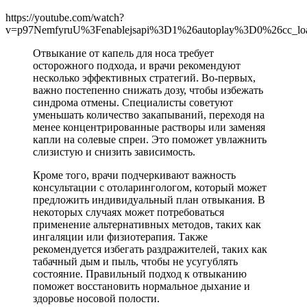
https://youtube.com/watch?
v=p97NemfyruU%3Fenablejsapi%3D1%26autoplay%3D0%26cc_l
Отвыкание от капель для носа требует
осторожного подхода, и врачи рекомендуют
несколько эффективных стратегий. Во-первых,
важно постепенно снижать дозу, чтобы избежать
синдрома отмены. Специалисты советуют
уменьшать количество закапываний, переходя на
менее концентрированные растворы или заменяя
капли на солевые спреи. Это поможет увлажнить
слизистую и снизить зависимость.
Кроме того, врачи подчеркивают важность
консультации с отоларингологом, который может
предложить индивидуальный план отвыкания. В
некоторых случаях может потребоваться
применение альтернативных методов, таких как
ингаляции или физиотерапия. Также
рекомендуется избегать раздражителей, таких как
табачный дым и пыль, чтобы не усугублять
состояние. Правильный подход к отвыканию
поможет восстановить нормальное дыхание и
здоровье носовой полости.