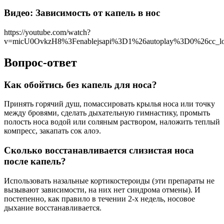
Видео: Зависимость от капель в нос
https://youtube.com/watch?
v=micU0OvkzH8%3Fenablejsapi%3D1%26autoplay%3D0%26cc_l
Вопрос-ответ
Как обойтись без капель для носа?
Принять горячий душ, помассировать крылья носа или точку
между бровями, сделать дыхательную гимнастику, промыть
полость носа водой или соляным раствором, наложить теплый
компресс, закапать сок алоэ.
Сколько восстанавливается слизистая носа
после капель?
Использовать назальные кортикостероиды (эти препараты не
вызывают зависимости, на них нет синдрома отмены). И
постепенно, как правило в течении 2-х недель, носовое
дыхание восстанавливается.