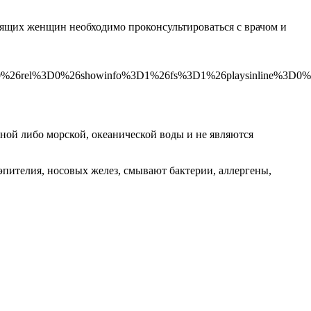
мящих женщин необходимо проконсультироваться с врачом и
D0%26rel%3D0%26showinfo%3D1%26fs%3D1%26playsinline%3D0
ной либо морской, океанической воды и не являются
пителия, носовых желез, смывают бактерии, аллергены,