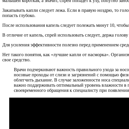
малышей короткая, а значит, спрей попадет к уху, попутно зано
Закапывать капли следует лежа. Если в правую ноздрю, то голо
попасть глубоко.
После использования капель следует полежать минут 10, чтобы
В отличие от капель, спрей использовать следует, держа голов
Для усиления эффективности полезно перед применением средс
Нет такого понятия, как «лучшие капли от насморка». Организ
свое средство.
Врачи подчеркивают важность правильного ухода за носо
носовые проходы от слизи и загрязнений с помощью физи
облегчить дыхание. В случае заложенности носа специал
важно поддерживать оптимальный уровень влажности в 
своевременного обращения к специалисту при появлении 