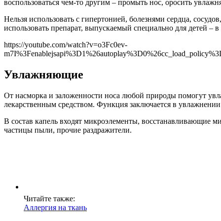
воспользоваться чем-то другим – промыть нос, оросить увлаж
Нельзя использовать с гипертонией, болезнями сердца, сосу
использовать препарат, выпускаемый специально для детей – в
https://youtube.com/watch?v=o3Fc0ev-
m7I%3Fenablejsapi%3D1%26autoplay%3D0%26cc_load_policy
Увлажняющие
От насморка и заложенности носа любой природы помогут увла
лекарственным средством. Функция заключается в увлажнении
В состав капель входят микроэлементы, восстанавливающие ми
частицы пыли, прочие раздражители.
Читайте также:
Аллергия на ткань