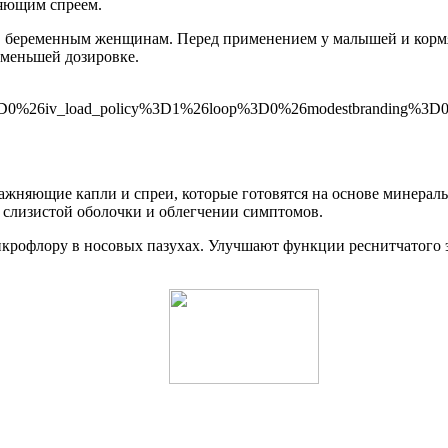
няющим спреем.
дов, беременным женщинам. Перед применением у малышей и кор
 меньшей дозировке.
%3D0%26iv_load_policy%3D1%26loop%3D0%26modestbranding%3
жняющие капли и спреи, которые готовятся на основе минераль
 слизистой оболочки и облегчении симптомов.
крофлору в носовых пазухах. Улучшают функции реснитчатого э