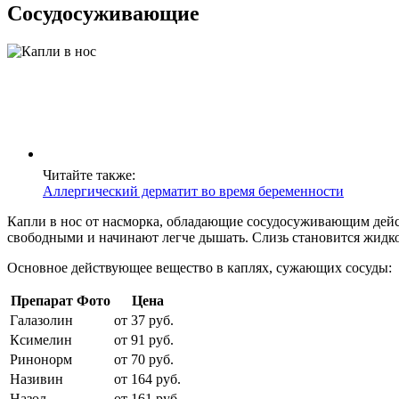
Сосудосуживающие
Читайте также:
Аллергический дерматит во время беременности
Капли в нос от насморка, обладающие сосудосуживающим дейст
свободными и начинают легче дышать. Слизь становится жидко
Основное действующее вещество в каплях, сужающих сосуды:
Препарат
Фото
Цена
Галазолин
от 37 руб.
Ксимелин
от 91 руб.
Ринонорм
от 70 руб.
Називин
от 164 руб.
Назол
от 161 руб.