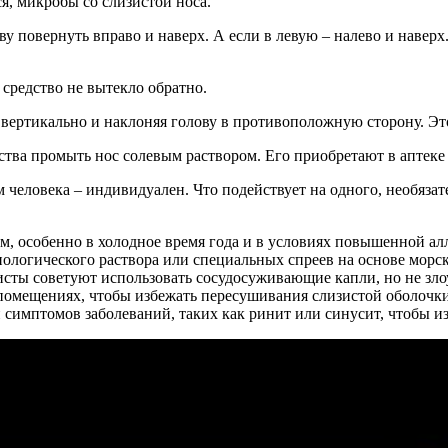
ся, микробы со слизистой носа.
ву повернуть вправо и наверх. А если в левую – налево и навер
 средство не вытекло обратно.
у вертикально и наклоняя голову в противоположную сторону. Эт
тва промыть нос солевым раствором. Его приобретают в аптеке 
м человека – индивидуален. Что подействует на одного, необяз
м, особенно в холодное время года и в условиях повышенной а
ологического раствора или специальных спреев на основе морс
исты советуют использовать сосудосуживающие капли, но не зл
помещениях, чтобы избежать пересушивания слизистой оболочк
симптомов заболеваний, таких как ринит или синусит, чтобы из