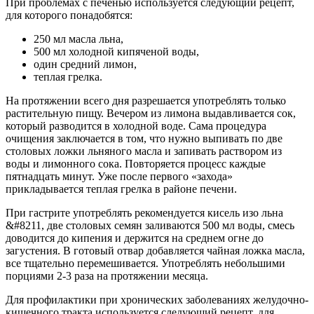
При проблемах с печенью используется следующий рецепт,
для которого понадобятся:
250 мл масла льна,
500 мл холодной кипяченой воды,
один средний лимон,
теплая грелка.
На протяжении всего дня разрешается употреблять только
растительную пищу. Вечером из лимона выдавливается сок,
который разводится в холодной воде. Сама процедура
очищения заключается в том, что нужно выпивать по две
столовых ложки льняного масла и запивать раствором из
воды и лимонного сока. Повторяется процесс каждые
пятнадцать минут. Уже после первого «захода»
прикладывается теплая грелка в районе печени.
При гастрите употреблять рекомендуется кисель изо льна
&#8211, две столовых семян заливаются 500 мл воды, смесь
доводится до кипения и держится на среднем огне до
загустения. В готовый отвар добавляется чайная ложка масла,
все тщательно перемешивается. Употреблять небольшими
порциями 2-3 раза на протяжении месяца.
Для профилактики при хронических заболеваниях желудочно-
кишечного тракта используется следующий рецепт, для