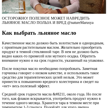
ОСТОРОЖНО! ПОЛЕЗНОЕ МОЖЕТ НАВРЕДИТЬ
ЛЬНЯНОЕ МАСЛО ПОЛЬЗА И ВРЕД @natureMarusya
Как выбрать льняное масло
Качественное масло должно быть золотистым и однородным,
с приятным растительным маслом. Желательно приобретать
продукт в темной стеклянной таре. В нем не должно быть
видно каких-то примесей или мутного осадка. Обратить
внимание нужно и на срок годности, указанный на упаковке.
После покупки масло необходимо попробовать. Заметная
горчинка говорит о низком качестве, и использовать такое
средство для терапевтических целей нельзя. Это может
привести к повышению вредного холестерина и сведет на
«нет» весь полезный эффект.
Средний срок годности масла &#8211, около года. Но после
того, как флакон вскрывается, употребить продукт нужно в
течение одного месяца. Хранится тара в темном месте при
температуре 1-3 градуса. Подойдёт для этого дверца