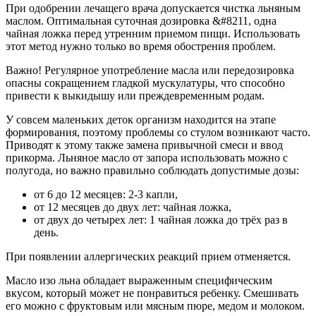
При одобрении лечащего врача допускается чистка льняным
маслом. Оптимальная суточная дозировка &#8211, одна
чайная ложка перед утренним приемом пищи. Использовать
этот метод нужно только во время обострения проблем.
Важно! Регулярное употребление масла или передозировка
опасны сокращением гладкой мускулатуры, что способно
привести к выкидышу или преждевременным родам.
У совсем маленьких деток организм находится на этапе
формирования, поэтому проблемы со стулом возникают часто.
Приводят к этому также замена привычной смеси и ввод
прикорма. Льняное масло от запора использовать можно с
полугода, но важно правильно соблюдать допустимые дозы:
от 6 до 12 месяцев: 2-3 капли,
от 12 месяцев до двух лет: чайная ложка,
от двух до четырех лет: 1 чайная ложка до трёх раз в
день.
При появлении аллергических реакций прием отменяется.
Масло изо льна обладает выраженным специфическим
вкусом, который может не понравиться ребенку. Смешивать
его можно с фруктовым или мясным пюре, медом и молоком.