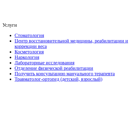
Услуги
Стоматология
Центр восстановительной медицины, реабилитации и
коррекции веса
Косметология
Наркология
Лабораторные исследования
Отделение физической реабилитации
Получить консультацию мануального терапевта
Травматолог-ортопед (детский, взрослый)