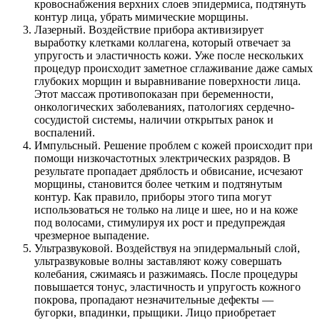
кровоснабжения верхних слоев эпидермиса, подтянуть
контур лица, убрать мимические морщины.
Лазерный. Воздействие прибора активизирует
выработку клетками коллагена, который отвечает за
упругость и эластичность кожи. Уже после нескольких
процедур происходит заметное сглаживание даже самых
глубоких морщин и выравнивание поверхности лица.
Этот массаж противопоказан при беременности,
онкологических заболеваниях, патологиях сердечно-
сосудистой системы, наличии открытых ранок и
воспалений.
Импульсный. Решение проблем с кожей происходит при
помощи низкочастотных электрических разрядов. В
результате пропадает дряблость и обвисание, исчезают
морщины, становится более четким и подтянутым
контур. Как правило, приборы этого типа могут
использоваться не только на лице и шее, но и на коже
под волосами, стимулируя их рост и предупреждая
чрезмерное выпадение.
Ультразвуковой. Воздействуя на эпидермальный слой,
ультразвуковые волны заставляют кожу совершать
колебания, сжимаясь и разжимаясь. После процедуры
повышается тонус, эластичность и упругость кожного
покрова, пропадают незначительные дефекты —
бугорки, впадинки, прыщики. Лицо приобретает