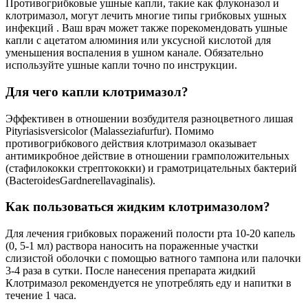
Противогрибковые ушные капли, такие как флуконазол и
клотримазол, могут лечить многие типы грибковых ушных
инфекций . Ваш врач может также порекомендовать ушные
капли с ацетатом алюминия или уксусной кислотой для
уменьшения воспаления в ушном канале. Обязательно
используйте ушные капли точно по инструкции.
Для чего капли клотримазол?
Эффективен в отношении возбудителя разноцветного лишая
Pityriasisversicolor (Malasseziafurfur). Помимо
противогрибкового действия клотримазол оказывает
антимикробное действие в отношении грамположительных
(стафилококки стрептококки) и грамотрицательных бактерий
(BacteroidesGardnerellavaginalis).
Как пользоваться жидким клотримазолом?
Для лечения грибковых поражений полости рта 10-20 капель
(0, 5-1 мл) раствора наносить на пораженные участки
слизистой оболочки с помощью ватного тампона или палочки
3-4 раза в сутки. После нанесения препарата жидкий
Клотримазол рекомендуется не употреблять еду и напитки в
течение 1 часа.