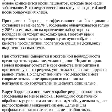
основе компонентов крови пациентов, которые перенесли
заболевание. Его следует ввести под кожу не позднее 4 дней
после обнаружения клеща.
При правильной дозировке эффективность такой вакцинации
составляет не менее 95%. Заболевание обнаруживается только
у 20% насекомых, но на проведение лабораторных
исследований уходит несколько дней. Поэтому врачи
предпочитают вводить сыворотку иммуноглобулина в
качестве профилактики после укуса клеща, не дожидаясь
выраженных симптомов.
При отсутствии сыворотки и экстренной необходимости
предотвратить заражение, можно принять Йодантипирин.
Новый препарат сочетает в себе свойства антисептика и
противовирусного средства, уничтожает признаки вируса на
раннем этапе. Но следует помнить, что лекарство имеет
спорные отзывы и не проходило испытания на
нейтрализацию возбудителей энцефалита официально.
Вирус боррелиоза встречается крайне редко, но опасность
заболевания не менее высока. Необходимо обязательно
обработать укус клеща антисептиком, чтобы уменьшить риск
распространения микроорганизмов. Дальнейшая
профилактика заключается в приеме антибиотиков,