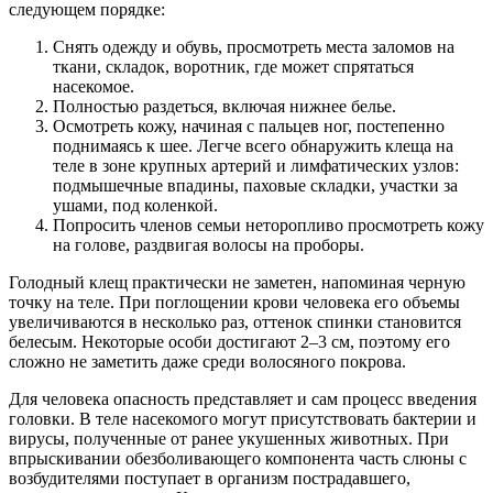
следующем порядке:
Снять одежду и обувь, просмотреть места заломов на
ткани, складок, воротник, где может спрятаться
насекомое.
Полностью раздеться, включая нижнее белье.
Осмотреть кожу, начиная с пальцев ног, постепенно
поднимаясь к шее. Легче всего обнаружить клеща на
теле в зоне крупных артерий и лимфатических узлов:
подмышечные впадины, паховые складки, участки за
ушами, под коленкой.
Попросить членов семьи неторопливо просмотреть кожу
на голове, раздвигая волосы на проборы.
Голодный клещ практически не заметен, напоминая черную
точку на теле. При поглощении крови человека его объемы
увеличиваются в несколько раз, оттенок спинки становится
белесым. Некоторые особи достигают 2–3 см, поэтому его
сложно не заметить даже среди волосяного покрова.
Для человека опасность представляет и сам процесс введения
головки. В теле насекомого могут присутствовать бактерии и
вирусы, полученные от ранее укушенных животных. При
впрыскивании обезболивающего компонента часть слюны с
возбудителями поступает в организм пострадавшего,