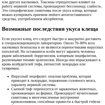
или других насекомых. Токсины отрицательно влияют на
работу нервной системы, провоцируют бессонницу, слабость.
Это специфические симптомы после укуса клеща, которые
можно купировать приемом любого антигистаминного
средства, употреблением абсорбентов.
Возможные последствия укуса клеща
Если укусил клещ, его следует быстро и аккуратно доставить
в специализированную лабораторию. Около 70–80% всех
насекомых безопасны и не являются переносчиками вирусных
патологий. Но оставшиеся особи могут заразить человека
рядом заболеваний: боррелиозом, клещевым энцефалитом,
различными типами эрлихиозов. Иногда они впрыскивают в
кровь возбудителей тифа, пятнистой лихорадки или
туляремии.
Вирусный энцефалит: опасная проблема, которая
приводит к лихорадке, поражению головного мозга,
параличу нервной системы.
Сыпной тиф: переносится от зараженных животных,
проживающих на фермах. Провоцирует мучительные
симптомы и многочисленные внутренние
кровоизлияния, способные привести к быстрой гибели