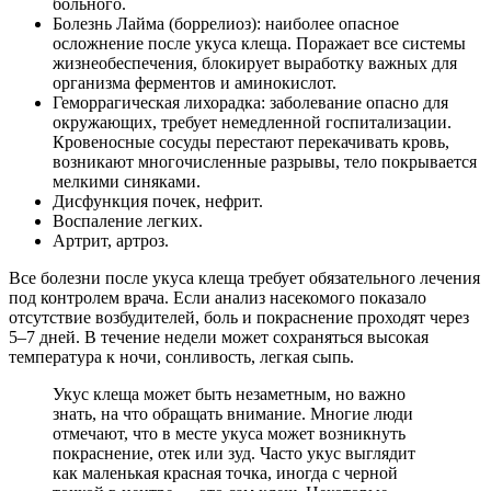
больного.
Болезнь Лайма (боррелиоз): наиболее опасное
осложнение после укуса клеща. Поражает все системы
жизнеобеспечения, блокирует выработку важных для
организма ферментов и аминокислот.
Геморрагическая лихорадка: заболевание опасно для
окружающих, требует немедленной госпитализации.
Кровеносные сосуды перестают перекачивать кровь,
возникают многочисленные разрывы, тело покрывается
мелкими синяками.
Дисфункция почек, нефрит.
Воспаление легких.
Артрит, артроз.
Все болезни после укуса клеща требует обязательного лечения
под контролем врача. Если анализ насекомого показало
отсутствие возбудителей, боль и покраснение проходят через
5–7 дней. В течение недели может сохраняться высокая
температура к ночи, сонливость, легкая сыпь.
Укус клеща может быть незаметным, но важно
знать, на что обращать внимание. Многие люди
отмечают, что в месте укуса может возникнуть
покраснение, отек или зуд. Часто укус выглядит
как маленькая красная точка, иногда с черной