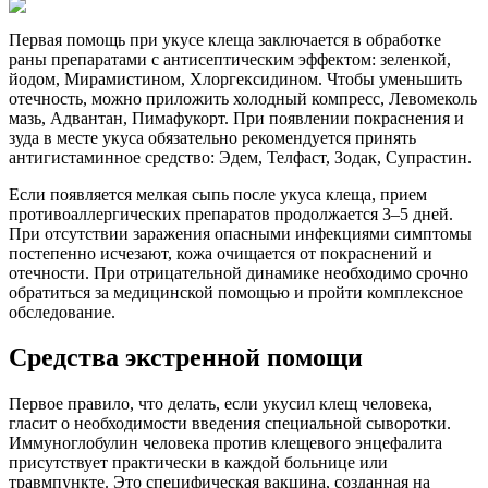
Первая помощь при укусе клеща заключается в обработке
раны препаратами с антисептическим эффектом: зеленкой,
йодом, Мирамистином, Хлоргексидином. Чтобы уменьшить
отечность, можно приложить холодный компресс, Левомеколь
мазь, Адвантан, Пимафукорт. При появлении покраснения и
зуда в месте укуса обязательно рекомендуется принять
антигистаминное средство: Эдем, Телфаст, Зодак, Супрастин.
Если появляется мелкая сыпь после укуса клеща, прием
противоаллергических препаратов продолжается 3–5 дней.
При отсутствии заражения опасными инфекциями симптомы
постепенно исчезают, кожа очищается от покраснений и
отечности. При отрицательной динамике необходимо срочно
обратиться за медицинской помощью и пройти комплексное
обследование.
Средства экстренной помощи
Первое правило, что делать, если укусил клещ человека,
гласит о необходимости введения специальной сыворотки.
Иммуноглобулин человека против клещевого энцефалита
присутствует практически в каждой больнице или
травмпункте. Это специфическая вакцина, созданная на