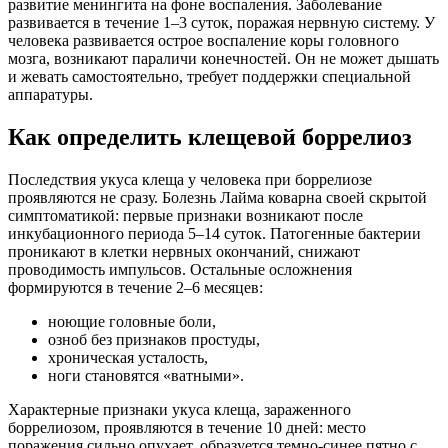
развитие менингита на фоне воспаления. Заболевание
развивается в течение 1–3 суток, поражая нервную систему. У
человека развивается острое воспаление коры головного
мозга, возникают параличи конечностей. Он не может дышать
и жевать самостоятельно, требует поддержки специальной
аппаратуры.
Как определить клещевой боррелиоз
Последствия укуса клеща у человека при боррелиозе
проявляются не сразу. Болезнь Лайма коварна своей скрытой
симптоматикой: первые признаки возникают после
инкубационного периода 5–14 суток. Патогенные бактерии
проникают в клетки нервных окончаний, снижают
проводимость импульсов. Остальные осложнения
формируются в течение 2–6 месяцев:
ноющие головные боли,
озноб без признаков простуды,
хроническая усталость,
ноги становятся «ватными».
Характерные признаки укуса клеща, зараженного
боррелиозом, проявляются в течение 10 дней: место
поражения сильно опухает, образуется темно-синее пятно с