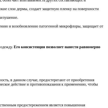
я, облегчает впитываемость других составляющих и
окие слои дермы, создает защитную пленку на поверхности
 шелушение.
ению и возобновлению патогенной микрофлоры, защищает от
 одежду.
Его консистенция позволяет нанести равномерно
ость, в данном случае, предостерегают от приобретения
ическое действие и противопоказания к применению, чтобы
инственным предостережением является повышенная