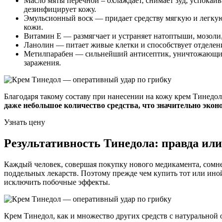
Масло мяты перечной – охлаждает, снимает зуд, успокаи
дезинфицирует кожу.
Эмульсионный воск — придает средству мягкую и легкую
кожи.
Витамин Е — размягчает и устраняет натоптыши, мозоли,
Ланолин — питает живые клетки и способствует отделен
Метилпарабен — сильнейший антисептик, уничтожающий 
заражения.
Благодаря такому составу при нанесении на кожу крем Тинедол
даже небольшое количество средства, что значительно экон
Узнать цену
Результативность Тинедола: правда ил
Каждый человек, совершая покупку нового медикамента, сомнев
поддельных лекарств. Поэтому прежде чем купить тот или ино
исключить побочные эффекты.
Крем Тинедол, как и множество других средств с натурально