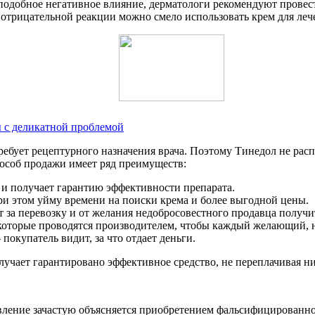
подобное негативное влияние, дерматологи рекомендуют провест
отрицательной реакции можно смело использовать крем для леч
 с деликатной проблемой
ребует рецептурного назначения врача. Поэтому Тинедол не расп
пособ продажи имеет ряд преимуществ:
и получает гарантию эффективности препарата.
ри этом уйму времени на поиски крема и более выгодной цены.
т за перевозку и от желания недобросовестного продавца получи
торые проводятся производителем, чтобы каждый желающий, нез
покупатель видит, за что отдает деньги.
лучает гарантировано эффективное средство, не переплачивая ни 
появление зачастую объясняется приобретением фальсифицирован