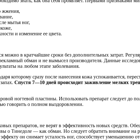
бходимо знать, как она себя проявляет. Первыми признаками ми
о жжения,
вание,
сле мытья ног,
 коже,
ности и изменение ее цвета.
ся можно в кратчайшие сроки без дополнительных затрат. Регул
не рекламный обман и не вымысел производителя. Данные исслед
ультаты на любом этапе заболевания.
ря которому сразу после нанесения кожа успокаивается, перест
 запах.
Спустя 7—10 дней происходит заживление мелких трещ
овой ногтевой пластины. Использовать препарат следует до по
тью говорить о полном выздоровлении.
вых препаратов, не верят в эффективность новых средств. Об
вы о Тинедоле — как обман. Но следует обратить внимание на 
эффекту он снимает усталость ног, способствует уменьшению оте