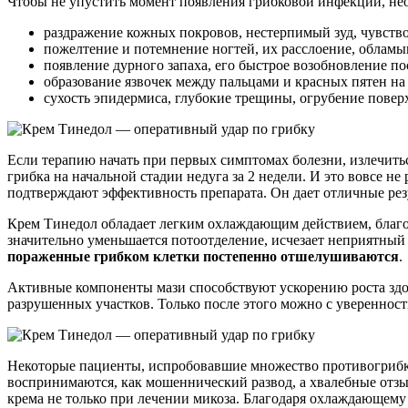
Чтобы не упустить момент появления грибковой инфекции, нео
раздражение кожных покровов, нестерпимый зуд, чувств
пожелтение и потемнение ногтей, их расслоение, обламы
появление дурного запаха, его быстрое возобновление по
образование язвочек между пальцами и красных пятен на
сухость эпидермиса, глубокие трещины, огрубение поверх
Если терапию начать при первых симптомах болезни, излечить
грибка на начальной стадии недуга за 2 недели. И это вовсе 
подтверждают эффективность препарата. Он дает отличные рез
Крем Тинедол обладает легким охлаждающим действием, благода
значительно уменьшается потоотделение, исчезает неприятный
пораженные грибком клетки постепенно отшелушиваются
.
Активные компоненты мази способствуют ускорению роста здор
разрушенных участков. Только после этого можно с увереннос
Некоторые пациенты, испробовавшие множество противогрибко
воспринимаются, как мошеннический развод, а хвалебные отзы
крема не только при лечении микоза. Благодаря охлаждающему 