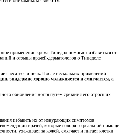
коза и онихомикоза являются:
ярное применение крема Тинедол помогает избавиться от
ований и отзывы врачей-дерматологов о Тинедоле
ает чесаться и печь. После нескольких применений
ин, эпидермис хорошо увлажняется и смягчается, а
лного обновления ногтя путем срезания его отросших
ещания избавить их от изнуряющих симптомов
рекомендации врачей, которые говорят о реальной помощи
чности, ухаживает за кожей, смягчает и питает клетки