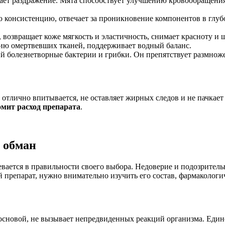
вает раздражение. Мята способствует улучшению кровообращени
 консистенцию, отвечает за проникновение компонентов в глуб
 возвращает коже мягкость и эластичность, снимает красноту и
ию омертвевших тканей, поддерживает водный баланс.
болезнетворные бактерии и грибки. Он препятствует размнож
 отлично впитывается, не оставляет жирных следов и не пачкает
омит расход препарата
.
и обман
ается в правильности своего выбора. Недоверие и подозрительн
й препарат, нужно внимательно изучить его состав, фармаколог
й основой, не вызывает непредвиденных реакций организма. Ед