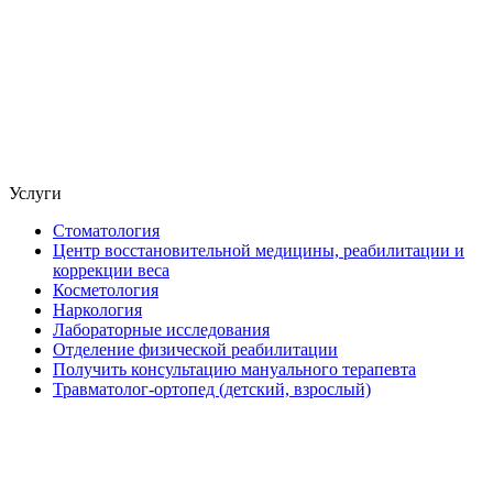
Услуги
Стоматология
Центр восстановительной медицины, реабилитации и
коррекции веса
Косметология
Наркология
Лабораторные исследования
Отделение физической реабилитации
Получить консультацию мануального терапевта
Травматолог-ортопед (детский, взрослый)