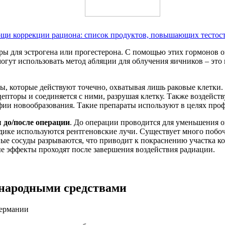
ощи коррекции рациона: список продуктов, повышающих тестос
ры для эстрогена или прогестерона. С помощью этих гормонов оп
огут использовать метод абляции для облучения яичников – это
ты, которые действуют точечно, охватывая лишь раковые клетки
епторы и соединяется с ними, разрушая клетку. Также воздейств
офии новообразования. Такие препараты используют в целях про
 до/после операции
. До операции проводится для уменьшения о
дике используются рентгеновские лучи. Существует много побоч
е сосуды разрываются, что приводит к покраснению участка ко
е эффекты проходят после завершения воздействия радиации.
 народными средствами