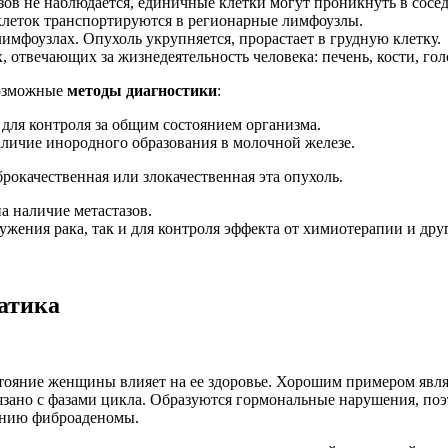
азов не наблюдается, единичные клетки могут проникнуть в сосе
 клеток транспортируются в регионарные лимфоузлы.
имфоузлах. Опухоль укрупняется, прорастает в грудную клетку.
, отвечающих за жизнедеятельность человека: печень, кости, гол
возможные
методы диагностики
:
для контроля за общим состоянием организма.
аличие инородного образования в молочной железе.
рокачественная или злокачественная эта опухоль.
а наличие метастазов.
жения рака, так и для контроля эффекта от химиотерапии и дру
матика
стояние женщины влияет на ее здоровье. Хорошим примером явля
вязано с фазами цикла. Образуются гормональные нарушения, п
лению фиброаденомы.