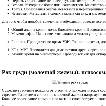
Первая. Образование не более двух сантиметров. Метаст
Вторая. Размеры не более пяти сантиметров. Множество
Третья. Образования очагов метастазов в периферийных л
Четвертая. Метастазы в самых важных органах и системах
Для того чтобы подобрать лечение, необходимо провести все 
Общий анализ крови, мочи. Биохимия крови. Проводятся 
Маммография. На основе этого анализа можно увидеть н
Биопсия. Проводится во время УЗИ. Точно определит, доб
КТ и МРТ. Проводится для диагностики других органов н
Анализ крови на онкомаркеры. Проводится как для обнару
Рак груди (молочной железы): психосо
Существует мнение психологов о том, что психологическое со
стрессом. Развитие и состояние молочной железы напрямую с
Большое образование гормона пролактина способствует появ