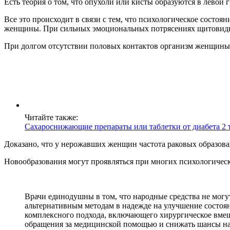
Есть теория о том, что опухоли или кисты образуются в левой г
Все это происходит в связи с тем, что психологическое сост
женщины. При сильных эмоциональных потрясениях щитовидна
При долгом отсутствии половых контактов организм женщины
Читайте также:
Сахароснижающие препараты или таблетки от диабета 2 т
Доказано, что у нерожавших женщин частота раковых образов
Новообразования могут проявляться при многих психологически
Врачи единодушны в том, что народные средства не могу
альтернативным методам в надежде на улучшение состоян
комплексного подхода, включающего хирургическое вмеш
обращения за медицинской помощью и снижать шансы на 