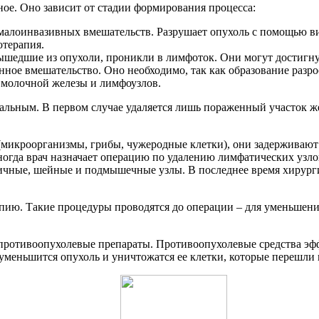
ное. Оно зависит от стадии формирования процесса:
 малоинвазивных вмешательств. Разрушает опухоль с помощью ви
отерапия.
 вышедшие из опухоли, проникли в лимфоток. Они могут достигну
нное вмешательство. Оно необходимо, так как образование разро
й молочной железы и лимфоузлов.
льным. В первом случае удаляется лишь пораженный участок же
(микроорганизмы, грибы, чужеродные клетки), они задерживают 
ногда врач назначает операцию по удалению лимфатических узл
ичные, шейные и подмышечные узлы. В последнее время хирурги
пию. Такие процедуры проводятся до операции – для уменьшения
ротивоопухолевые препараты. Противоопухолевые средства эфф
 уменьшится опухоль и уничтожатся ее клетки, которые перешли 