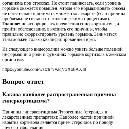
организма при стрессах. Не стоит паниковать, если уровень
гормона окажется повышен. Чтобы его нормализовать совсем
не обязательно принимать множество лекарств (если причина
проблемы не связана с патологическими процессами).
Главное:
не игнорировать проявления гиперкортицизма, а
пройти обследование, выяснить его причины, чтобы
правильно скорректировать уровень гормона. Заниматься
этим должен только квалифицированный врач.
Из следующего видеоролика можно узнать больше полезной
информации о роли и функциях гормона кортизола в женском
организме:
https://youtube.com/watch?v=2qVxXo8AXI8
Вопрос-ответ
Какова наиболее распространенная причина
гиперкортицизма?
Причины гиперкортицизма Ятрогенные (стероиды в
лекарственных препаратах): Наиболее частой причиной
избытка кортизола является прием стероидов по поводу
другого заболевания .