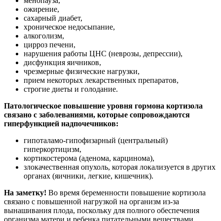
менопауза,
ожирение,
сахарный диабет,
хроническое недосыпание,
алкоголизм,
цирроз печени,
нарушения работы ЦНС (неврозы, депрессии),
дисфункция яичников,
чрезмерные физические нагрузки,
прием некоторых лекарственных препаратов,
строгие диеты и голодание.
Патологическое повышение уровня гормона кортизола
связано с заболеваниями, которые сопровождаются
гиперфункцией надпочечников:
гипоталамо-гипофизарный (центральный)
гиперкортицизм,
кортикостерома (аденома, карцинома),
злокачественная опухоль, которая локализуется в других
органах (яичники, легкие, кишечник).
На заметку!
Во время беременности повышение кортизола
связано с повышенной нагрузкой на организм из-за
вынашивания плода, поскольку для полного обеспечения
организма матери и ребенка питательными веществами