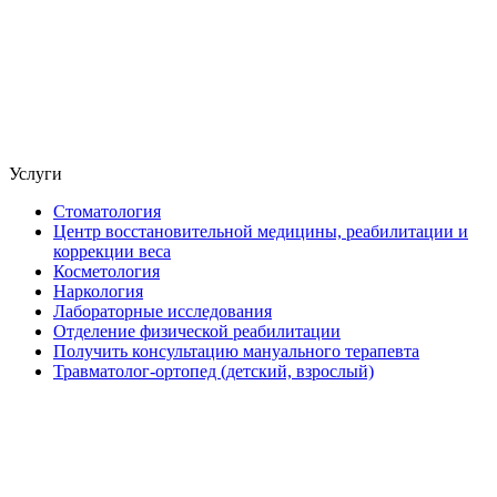
Услуги
Стоматология
Центр восстановительной медицины, реабилитации и
коррекции веса
Косметология
Наркология
Лабораторные исследования
Отделение физической реабилитации
Получить консультацию мануального терапевта
Травматолог-ортопед (детский, взрослый)