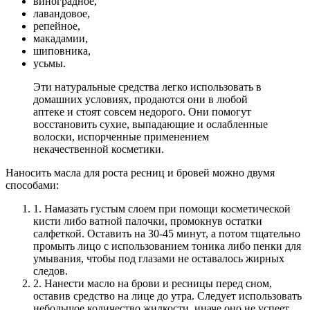
виноградное,
лавандовое,
репейное,
макадамии,
шиповника,
усьмы.
Эти натуральные средства легко использовать в
домашних условиях, продаются они в любой
аптеке и стоят совсем недорого. Они помогут
восстановить сухие, выпадающие и ослабленные
волоски, испорченные применением
некачественной косметики.
Наносить масла для роста ресниц и бровей можно двумя
способами:
1. Намазать густым слоем при помощи косметической
кисти либо ватной палочки, промокнув остатки
салфеткой. Оставить на 30-45 минут, а потом тщательно
промыть лицо с использованием тоника либо пенки для
умывания, чтобы под глазами не оставалось жирных
следов.
2. Нанести масло на брови и ресницы перед сном,
оставив средство на лице до утра. Следует использовать
небольшое количество жидкости, иначе оно не успеет