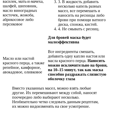
василек, мать-и-мачеха,
3. В жидкость добавить
шалфей, шиповник,
несколько капель разных
масло виноградных
масел, все перемешать и
косточек, жожоба,
наносить на ресницы либо
абрикосовое либо
брови при помощи ватного
персиковое
диска, спонжа, кистей.
4. Не смывать с ресниц.
Для бровей маска будет
малоэффективна
Все ингредиенты смешать,
добавить одну каплю настоя или
Масло или настой
масла красного перца.
Наносить
красного перца, а также
можно исключительно на брови,
репейное, камфорное,
на 10–15 минут, так как маска
авокадовое, оливковое
способно раздражать слизистую
оболочку глаза
Вместо указанных масел, можно взять любые
другие. Их перемешивают между собой, наносят
поочередно либо выбирают несколько.
Необязательно четко следовать данным рецептам,
их можно видоизменять на свое усмотрение.