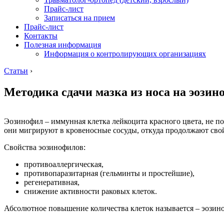
Прайс-лист
Записаться на прием
Прайс-лист
Контакты
Полезная информация
Информация о контролирующих организациях
Статьи
›
Методика сдачи мазка из носа на эози
Эозинофил – иммунная клетка лейкоцита красного цвета, не по
они мигрируют в кровеносные сосуды, откуда продолжают сво
Свойства эозинофилов:
противоаллергическая,
противопаразитарная (гельминты и простейшие),
регенеративная,
снижение активности раковых клеток.
Абсолютное повышение количества клеток называется – эозино