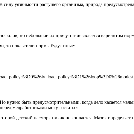
 В силу уязвимости растущего организма, природа предусмотрел
инофилов, но небольшое их присутствие является вариантом нор
ви, то показатели нормы будут иные:
oad_policy%3D0%26iv_load_policy%3D1%26loop%3D0%26modes
я. Но нужно быть предусмотрительными, когда дело касается мал
 перед медработниками могут остаться.
оторой детский насморк никак не кончается. Мазок определяет п