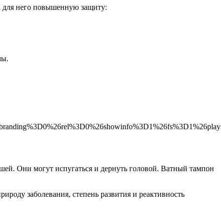
а для него повышенную защиту:
мы.
tbranding%3D0%26rel%3D0%26showinfo%3D1%26fs%3D1%26play
ышей. Они могут испугаться и дернуть головой. Ватный тампон
рироду заболевания, степень развития и реактивность