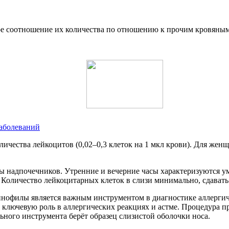
ое соотношение их количества по отношению к прочим кровяным
заболеваний
количества лейкоцитов (0,02–0,3 клеток на 1 мкл крови). Для ж
ты надпочечников. Утренние и вечерние часы характеризуются ум
. Количество лейкоцитарных клеток в слизи минимально, сдават
озинофилы является важным инструментом в диагностике аллерги
 ключевую роль в аллергических реакциях и астме. Процедура пр
ьного инструмента берёт образец слизистой оболочки носа.