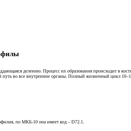
нофилы
ддающаяся делению. Процесс их образования происходит в костно
й путь во все внутренние органы. Полный жизненный цикл 10–1
филия, по МКБ-10 она имеет код – D72.1.