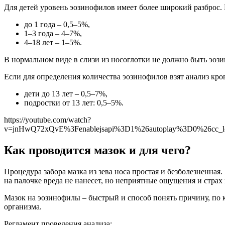
Для детей уровень эозинофилов имеет более широкий разброс.
до 1 года – 0,5–5%,
1–3 года – 4–7%,
4–18 лет – 1–5%.
В нормальном виде в слизи из носоглотки не должно быть эоз
Если для определения количества эозинофилов взят анализ кро
дети до 13 лет – 0,5–7%,
подростки от 13 лет: 0,5–5%.
https://youtube.com/watch?
v=jnHwQ72xQvE%3Fenablejsapi%3D1%26autoplay%3D0%26cc_l
Как проводится мазок и для чего?
Процедура забора мазка из зева носа простая и безболезненна
на палочке вреда не нанесет, но неприятные ощущения и страх
Мазок на эозинофилы – быстрый и способ понять причину, по к
организма.
Регламент проведения анализа: