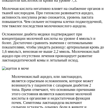
показатели кислотности крови на уровне 7,3.
Молочная кислота негативно влияет на снабжение органов и
тканей кислородом. При гипоксии развивается ацидоз,
активность инсулина резко снижается, уровень лактата
повышается. Чем сильнее истощены клетки поджелудочной,
тем тяжелее последствия молочнокислого ацидоза.
Осложнение диабета медики подтверждают при
концентрации молочной кислоты на уровне 4 ммоль/л и
более. Достаточно сравнить значения с оптимальными
показателями, чтобы увидеть разницу: артериальная кровь до
1,6 ммоль/л, венозная не выше 2,2 ммоль. Молочнокислый
ацидоз при отсутствии лечения провоцирует развитие
лактоацидотической комы и летальный исход.
Молочнокислый ацидоз, или лактоацидоз,
является серьезным осложнением, которое может
возникнуть у пациентов с сахарным диабетом 2
типа. Врачи отмечают, что основными причинами
этого состояния являются накопление молочной
кислоты в организме и недостаточная функция
почек. Симптомы лактоацидоза включают
сильную усталость, одышку, боли в животе и