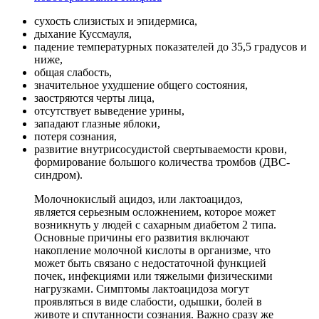
сухость слизистых и эпидермиса,
дыхание Куссмауля,
падение температурных показателей до 35,5 градусов и
ниже,
общая слабость,
значительное ухудшение общего состояния,
заостряются черты лица,
отсутствует выведение урины,
западают глазные яблоки,
потеря сознания,
развитие внутрисосудистой свертываемости крови,
формирование большого количества тромбов (ДВС-
синдром).
Молочнокислый ацидоз, или лактоацидоз,
является серьезным осложнением, которое может
возникнуть у людей с сахарным диабетом 2 типа.
Основные причины его развития включают
накопление молочной кислоты в организме, что
может быть связано с недостаточной функцией
почек, инфекциями или тяжелыми физическими
нагрузками. Симптомы лактоацидоза могут
проявляться в виде слабости, одышки, болей в
животе и спутанности сознания. Важно сразу же