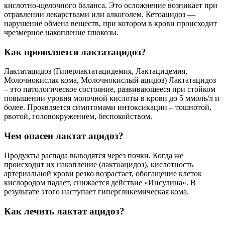
кислотно-щелочного баланса. Это осложнение возникает при
отравлении лекарствами или алкоголем. Кетоацидоз —
нарушение обмена веществ, при котором в крови происходит
чрезмерное накопление глюкозы.
Как проявляется лактатацидоз?
Лактатацидоз (Гиперлактатацидемия, Лактацидемия,
Молочнокислая кома, Молочнокислый ацидоз) Лактатацидоз
– это патологическое состояние, развивающееся при стойком
повышении уровня молочной кислоты в крови до 5 ммоль/л и
более. Проявляется симптомами интоксикации – тошнотой,
рвотой, головокружением, беспокойством.
Чем опасен лактат ацидоз?
Продукты распада выводятся через почки. Когда же
происходит их накопление (лактоацидоз), кислотность
артериальной крови резко возрастает, обогащение клеток
кислородом падает, снижается действие «Инсулина». В
результате этого наступает гипергликемическая кома.
Как лечить лактат ацидоз?