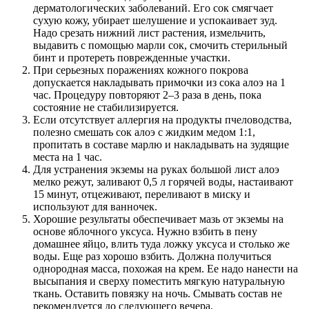
дерматологических заболеваний. Его сок смягчает
сухую кожу, убирает шелушение и успокаивает зуд.
Надо срезать нижний лист растения, измельчить,
выдавить с помощью марли сок, смочить стерильный
бинт и протереть поврежденные участки.
При серьезных поражениях кожного покрова
допускается накладывать примочки из сока алоэ на 1
час. Процедуру повторяют 2–3 раза в день, пока
состояние не стабилизируется.
Если отсутствует аллергия на продукты пчеловодства,
полезно смешать сок алоэ с жидким медом 1:1,
пропитать в составе марлю и накладывать на зудящие
места на 1 час.
Для устранения экземы на руках большой лист алоэ
мелко режут, заливают 0,5 л горячей воды, настаивают
15 минут, отцеживают, переливают в миску и
используют для ванночек.
Хорошие результаты обеспечивает мазь от экземы на
основе яблочного уксуса. Нужно взбить в пену
домашнее яйцо, влить туда ложку уксуса и столько же
воды. Еще раз хорошо взбить. Должна получиться
однородная масса, похожая на крем. Ее надо нанести на
высыпания и сверху поместить мягкую натуральную
ткань. Оставить повязку на ночь. Смывать состав не
рекомендуется до следующего вечера.