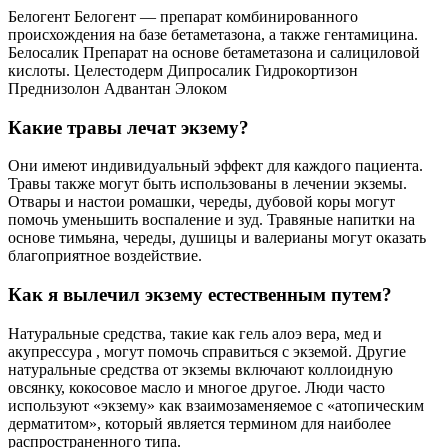
Белогент Белогент — препарат комбинированного
происхождения на базе бетаметазона, а также гентамицина.
Белосалик Препарат на основе бетаметазона и салициловой
кислоты. Целестодерм Дипросалик Гидрокортизон
Преднизолон Адвантан Элоком
Какие травы лечат экзему?
Они имеют индивидуальный эффект для каждого пациента.
Травы также могут быть использованы в лечении экземы.
Отвары и настои ромашки, череды, дубовой коры могут
помочь уменьшить воспаление и зуд. Травяные напитки на
основе тимьяна, череды, душицы и валерианы могут оказать
благоприятное воздействие.
Как я вылечил экзему естественным путем?
Натуральные средства, такие как гель алоэ вера, мед и
акупрессура , могут помочь справиться с экземой. Другие
натуральные средства от экземы включают коллоидную
овсянку, кокосовое масло и многое другое. Люди часто
используют «экзему» как взаимозаменяемое с «атопическим
дерматитом», который является термином для наиболее
распространенного типа.