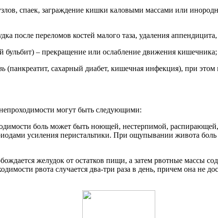
узлов, спаек, заграждение кишки каловыми массами или инород
дка после переломов костей малого таза, удаления аппендицит
й бульбит) – прекращение или ослабление движения кишечника;
вь
(панкреатит, сахарный диабет, кишечная инфекция), при этом 
ы непроходимости могут быть следующими:
одимости боль может быть ноющей, нестерпимой, распирающей,
периодами усиления перистальтики. При ощупывании живота боль
ождается желудок от остатков пищи, а затем рвотные массы со
имости рвота случается два-три раза в день, причем она не до