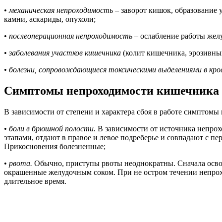
•
механическая непроходимость
– заворот кишок, образование 
камни, аскариды, опухоли;
•
послеоперационная непроходимость
– ослабление работы желу
•
заболевания участков кишечника
(колит кишечника, эрозивны
•
болезни, сопровождающиеся токсическими выделениями в кро
Симптомы непроходимости кишечника
В зависимости от степени и характера сбоя в работе симптом
•
боли в брюшной полости.
В зависимости от источника непрох
этапами, отдают в правое и левое подреберье и совпадают с 
Прикосновения болезненные;
•
рвота.
Обычно, приступы рвоты неоднократны. Сначала освоб
окрашенные желудочным соком. При не остром течении непроход
длительное время.