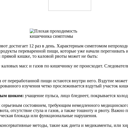
рвот достигает 12 раз в день. Характерным симптомом непроход
продукты переваренной пищи, которые уже начали перегнивать 
 прямой кишке, то каловой рвоты может не быть:
каловых масс и газов по кишечнику не происходит. Следовательно
азы от переработанной пищи остаются внутри него. Вздутие може
ированного изучения четко прослеживается вздутый участок киш
вым шоком:
учащение пульса, лицо бледнеет, покрывается холод
я серьезным состоянием, требующим немедленного медицинского
та, отсутствие стула и газов, а также тошноту и рвоту. Важно 
ическая блокада или функциональные нарушения.
 консервативные методы, такие как диета и медикаменты, или хи