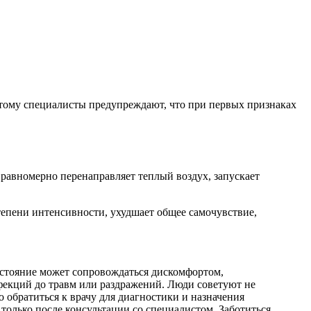
этому специалисты предупреждают, что при первых признаках
равномерно перенаправляет теплый воздух, запускает
тепени интенсивности, ухудшает общее самочувствие,
остояние может сопровождаться дискомфортом,
фекций до травм или раздражений. Люди советуют не
 обратиться к врачу для диагностики и назначения
олько после консультации со специалистом. Заботиться