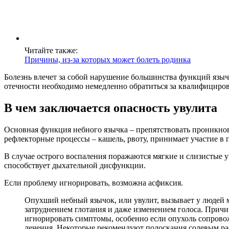
Читайте также:
Причины, из-за которых может болеть родинка
Болезнь влечет за собой нарушение большинства функций языч
отечности необходимо немедленно обратиться за квалифицир
В чем заключается опасность увулита
Основная функция небного язычка – препятствовать проникнов
рефлекторные процессы – кашель, рвоту, принимает участие в 
В случае острого воспаления поражаются мягкие и слизистые у
способствует дыхательной дисфункции.
Если проблему игнорировать, возможна асфиксия.
Опухший небный язычок, или увулит, вызывает у людей 
затруднением глотания и даже изменением голоса. Прич
игнорировать симптомы, особенно если опухоль сопровож
лечения. Некоторые рекомендуют полоскания солевым рас