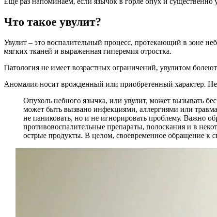
Еще раз напоминаем, если язычок в горле опух и существенно у
Что такое увулит?
Увулит – это воспалительный процесс, протекающий в зоне не
мягких тканей и выраженная гиперемия отростка.
Патология не имеет возрастных ограничений, увулитом болеют 
Аномалия носит врожденный или приобретенный характер. Не
Опухоль небного язычка, или увулит, может вызывать бес
может быть вызвано инфекциями, аллергиями или травма
не паниковать, но и не игнорировать проблему. Важно об
противовоспалительные препараты, полоскания и в некот
острые продукты. В целом, своевременное обращение к с