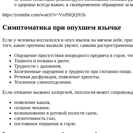
о здоровье всегда важно, и своевременное обращение з
https://youtube.com/watch?v=VnJSlQQ91fs
Симптоматика при опухшем язычке
Если у человека воспалился и опух язычок на мягком небе, пр
того, какие причины вызвали увулит, самыми распространенн
Ощущение присутствия инородного предмета в горле, что
Тошнота и позывы к рвоте.
Трудности с дыханием.
Болезненные ощущения и трудности при глотании пищи.
Речевая дисфункция, появление хрипоты.
Усиленное слюноотделение.
Если отекание вызвано аллергией, патология может сопровож
появление кашля,
сильное чихание,
возникновение в ротовой полости сыпи,
слезоточивость глаз,
постоянное першение в горле.