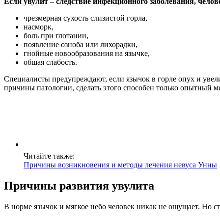
Если увулит – следствие инфекционного заболевания, челове
чрезмерная сухость слизистой горла,
насморк,
боль при глотании,
появление озноба или лихорадки,
гнойные новообразования на язычке,
общая слабость.
Специалисты предупреждают, если язычок в горле опух и увел
причины патологии, сделать этого способен только опытный м
Читайте также:
Причины возникновения и методы лечения невуса Унны
Причины развития увулита
В норме язычок и мягкое небо человек никак не ощущает. Но с