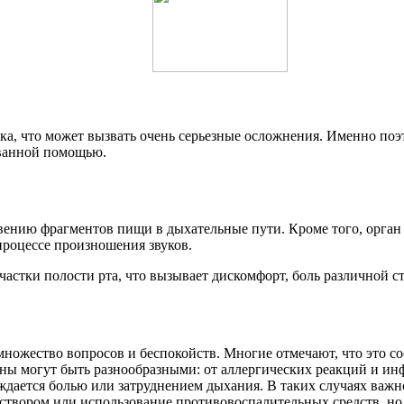
ка, что может вызвать очень серьезные осложнения. Именно по
ованной помощью.
ению фрагментов пищи в дыхательные пути. Кроме того, орган 
процессе произношения звуков.
частки полости рта, что вызывает дискомфорт, боль различной с
множество вопросов и беспокойств. Многие отмечают, что это с
ины могут быть разнообразными: от аллергических реакций и ин
дается болью или затруднением дыхания. В таких случаях важно
твором или использование противовоспалительных средств, но т