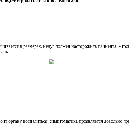
к будет страдать от таких симптомов:
ичивается в размерах, недуг должен насторожить пациента. Что
едик.
тоит органу воспалиться, симптоматика проявляется довольно яр