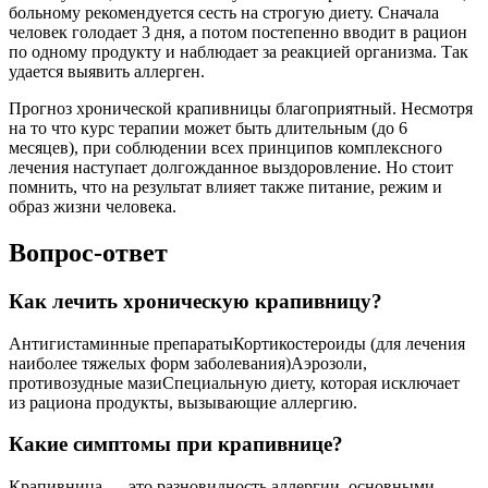
больному рекомендуется сесть на строгую диету. Сначала
человек голодает 3 дня, а потом постепенно вводит в рацион
по одному продукту и наблюдает за реакцией организма. Так
удается выявить аллерген.
Прогноз хронической крапивницы благоприятный. Несмотря
на то что курс терапии может быть длительным (до 6
месяцев), при соблюдении всех принципов комплексного
лечения наступает долгожданное выздоровление. Но стоит
помнить, что на результат влияет также питание, режим и
образ жизни человека.
Вопрос-ответ
Как лечить хроническую крапивницу?
Антигистаминные препаратыКортикостероиды (для лечения
наиболее тяжелых форм заболевания)Аэрозоли,
противозудные мазиСпециальную диету, которая исключает
из рациона продукты, вызывающие аллергию.
Какие симптомы при крапивнице?
Крапивница — это разновидность аллергии, основными