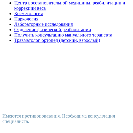
Центр восстановительной медицины, реабилитации и
коррекции веса
Косметология
Наркология
Лабораторные исследования
Отделение физической реабилитации
Получить консультацию мануального терапевта
Травматолог-ортопед (детский, взрослый)
Имеются противопоказания. Необходима консультация
специалиста.