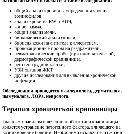
патологий могут назначаться такие исследования:
общий анализ крови для определения уровня
эозинофилов,
анализ крови на RW и ВИЧ,
копрограмма,
общий анализ мочи,
биохимический анализ крови,
биопсия кожи на антитела к аллергенам,
провокационные пробы на раздражители,
ревматологические пробы (при идиопатической,
дермографической крапивнице),
рентген грудной клетки,
УЗИ органов ЖКТ,
другие исследования для выявления хронической
инфекции.
Обследования проводятся у аллерголога, дерматолога,
иммунолога, ЛОРа, невролога
.
Терапия хронической крапивницы
Главным правилом в лечении любого типа крапивницы
является устранение патогенного фактора, влияющего на
возникновение болезни. Необходимо исключить из жизни