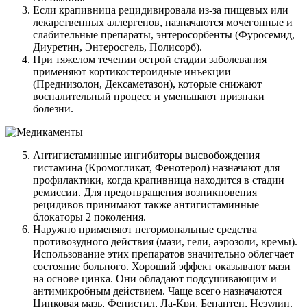
Если крапивница рецидивировала из-за пищевых или
лекарственных аллергенов, назначаются мочегонные и
слабительные препараты, энтеросорбенты (Фуросемид,
Диуретин, Энтеросгель, Полисорб).
При тяжелом течении острой стадии заболевания
применяют кортикостероидные инъекции
(Преднизолон, Дексаметазон), которые снижают
воспалительный процесс и уменьшают признаки
болезни.
Антигистаминные ингибиторы высвобождения
гистамина (Кромогликат, Фенотерол) назначают для
профилактики, когда крапивница находится в стадии
ремиссии. Для предотвращения возникновения
рецидивов принимают также антигистаминные
блокаторы 2 поколения.
Наружно применяют негормональные средства
противозудного действия (мази, гели, аэрозоли, кремы).
Использование этих препаратов значительно облегчает
состояние больного. Хороший эффект оказывают мази
на основе цинка. Они обладают подсушивающим и
антимикробным действием. Чаще всего назначаются
Цинковая мазь, Фенистил, Ла-Кри, Бепантен, Незулин.