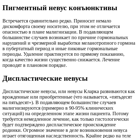
Пигментный невус конъюнктивы
Встречается сравнительно редко. Приносит немало
дискомфорта своему носителю, при этом не отличается
опасностью в плане малигнизации. В подавляющем
большинстве случаев возникает по причине гормональных
нарушений и чрезмерной выработки меланотропного гормона
в пубертатный период и иные пиковые гормональные
периоды. Удаление практикуется по прямому показанию,
когда качество жизни существенно снижается. Лечение
проводят в плановом порядке.
Диспластические невусы
Диспластические невусы, или невусы Кларка развиваются как
врожденные или приобретенные (что называется, «пятьдесят
на пятьдесят»). В подавляющем большинстве случаев
малигнизируются (примерно в 90-95% клинических
ситуаций) на определенном этапе жизни пациента. Потому
требуется немедленное лечение, как только гистологически
будет подтверждено диспластическое происхождение
родинки. Огромное значение в деле возникновения невуса
играет отягощенная наследственность. Крайне редко на теле