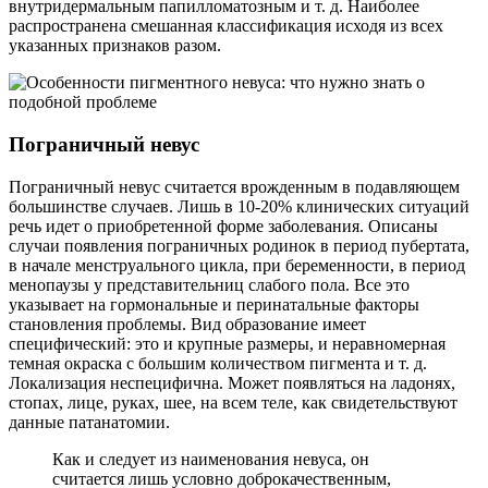
внутридермальным папилломатозным и т. д. Наиболее
распространена смешанная классификация исходя из всех
указанных признаков разом.
Пограничный невус
Пограничный невус считается врожденным в подавляющем
большинстве случаев. Лишь в 10-20% клинических ситуаций
речь идет о приобретенной форме заболевания. Описаны
случаи появления пограничных родинок в период пубертата,
в начале менструального цикла, при беременности, в период
менопаузы у представительниц слабого пола. Все это
указывает на гормональные и перинатальные факторы
становления проблемы. Вид образование имеет
специфический: это и крупные размеры, и неравномерная
темная окраска с большим количеством пигмента и т. д.
Локализация неспецифична. Может появляться на ладонях,
стопах, лице, руках, шее, на всем теле, как свидетельствуют
данные патанатомии.
Как и следует из наименования невуса, он
считается лишь условно доброкачественным,