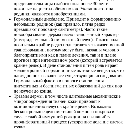
представительницы слабого пола после 30 лет и
пожилые пациенты обоих полов. Указанного типа
родинки являются приобретенными.
Гормональный дисбаланс. Приводит к формированию
небольших родинок (как правило, пятна редко
превышают половину сантиметра). Часто такие
новообразования дермы имеют эндогенный характер
(внутридермальный пигментный невус). Такого рода
неоплазмы крайне редко подвергаются злокачественной
трансформации, потому могут быть названы условно
благоприятными как в плане лечения, так и в плане
прогноза при интенсивном росте (который встречается
крайне редко). В деле становления пятен роль играет
меланотропный гормон и иные активные вещества, что
наглядно показывают все существующие исследования.
Гормональный фактор в вопросе становления
пигментных и беспигментных образований до сих пор
не изучен до конца.
Травмы дермы, в том числе длительные механические
микроповреждения тканей кожи приводят к
возникновению невусов крайне редко. Возможно
бесконтрольное деление тканей кожного покрова в
случае слабой иммунной реакции на начавшийся
пролиферативный процесс (ускоренное деление клеток
кожи).