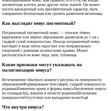
новообразование кожи. Как правило, в его состав входят
пигментные клетки, реже другие типы тканей. Он может
носить врожденный или приобретенный характер, быть
совершенно безопасным или грозить развитием меланомы.
Как выглядит невус пигментный?
Пограничный пигментный невус — плоское тёмно-
коричневое или чёрное образование диаметром до 1 см с
гладкой сухой поверхностью. Иногда пограничный невус
выглядит в виде пятна округлых или неправильных
очертаний с ровными волнистыми краями. Может
располагаться на коже лица, шеи, туловища.
Какие признаки могут указывать на
малигнизацию невуса?
Исчезновение обычного кожного рисунка на поверхности
образованияФормирование блестящей, гладкой поверхности
родинкиИзменение краев и формы невусаУвеличение невуса
по площадиЗуд, жжение в области родинкиШелушение
поверхностиОтсутствие или выпадение волосЕщё
Что внутри невуса?