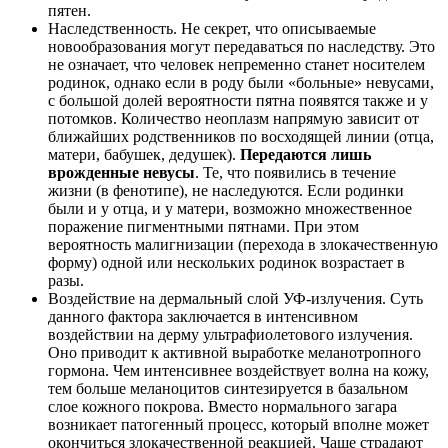
пятен.
Наследственность. Не секрет, что описываемые
новообразования могут передаваться по наследству. Это
не означает, что человек непременно станет носителем
родинок, однако если в роду были «больные» невусами,
с большой долей вероятности пятна появятся также и у
потомков. Количество неоплазм напрямую зависит от
ближайших родственников по восходящей линии (отца,
матери, бабушек, дедушек).
Передаются лишь
врожденные невусы
. Те, что появились в течение
жизни (в фенотипе), не наследуются. Если родинки
были и у отца, и у матери, возможно множественное
поражение пигментными пятнами. При этом
вероятность малигнизации (перехода в злокачественную
форму) одной или нескольких родинок возрастает в
разы.
Воздействие на дермальный слой УФ-излучения. Суть
данного фактора заключается в интенсивном
воздействии на дерму ультрафиолетового излучения.
Оно приводит к активной выработке меланотропного
гормона. Чем интенсивнее воздействует волна на кожу,
тем больше меланоцитов синтезируется в базальном
слое кожного покрова. Вместо нормального загара
возникает патогенный процесс, который вполне может
окончиться злокачественной реакцией. Чаще страдают