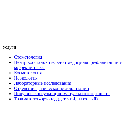
Услуги
Стоматология
Центр восстановительной медицины, реабилитации и
коррекции веса
Косметология
Наркология
Лабораторные исследования
Отделение физической реабилитации
Получить консультацию мануального терапевта
Травматолог-ортопед (детский, взрослый)