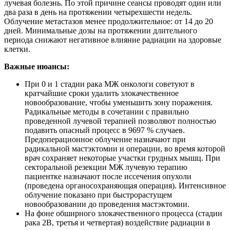
лучевая болезнь. По этой причине сеансы проводят один или
два раза в день на протяжении четырехшести недель.
Облучение метастазов менее продолжительное: от 14 до 20
дней. Минимальные дозы на протяжении длительного
периода снижают негативное влияние радиации на здоровые
клетки.
Важные нюансы:
При 0 и 1 стадии рака МЖ онкологи советуют в
кратчайшие сроки удалить злокачественное
новообразование, чтобы уменьшить зону поражения.
Радикальные методы в сочетании с правильно
проведенной лучевой терапией позволяют полностью
подавить опасный процесс в 9697 % случаев.
Предоперационное облучение назначают при
радикальной мастэктомии и операции, во время которой
врач сохраняет некоторые участки грудных мышц. При
секторальной резекции МЖ лучевую терапию
пациентке назначают после иссечения опухоли
(проведена органосохраняющая операция). Интенсивное
облучение показано при быстрорастущем
новообразовании до проведения мастэктомии.
На фоне обширного злокачественного процесса (стадии
рака 2В, третья и четвертая) воздействие радиации в