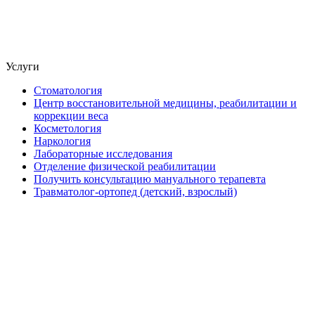
Услуги
Стоматология
Центр восстановительной медицины, реабилитации и
коррекции веса
Косметология
Наркология
Лабораторные исследования
Отделение физической реабилитации
Получить консультацию мануального терапевта
Травматолог-ортопед (детский, взрослый)