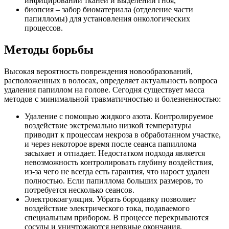
инфицировании тканей и выделении гноя,
биопсия – забор биоматериала (отделение части
папилломы) для установления онкологических
процессов.
Методы борьбы
Высокая вероятность повреждения новообразований,
расположенных в волосах, определяет актуальность вопроса
удаления папиллом на голове. Сегодня существует масса
методов с минимальной травматичностью и болезненностью:
Удаление с помощью жидкого азота. Контролируемое
воздействие экстремально низкой температуры
приводит к процессам некроза в обработанном участке,
и через некоторое время после сеанса папиллома
засыхает и отпадает. Недостатком подхода является
невозможность контролировать глубину воздействия,
из-за чего не всегда есть гарантия, что нарост удален
полностью. Если папиллома больших размеров, то
потребуется несколько сеансов.
Электрокоагуляция. Убрать бородавку позволяет
воздействие электрического тока, подаваемого
специальным прибором. В процессе перекрываются
сосуды и уничтожаются нервные окончания,