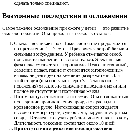
сделать только специалист.
Возможные последствия и осложнения
Самое тяжелое осложнение при ожоге у детей — это развитие
ожоговой болезни. Она проходит в несколько этапов:
Сначала возникает шок. Такое состояние продолжается
на протяжении 1—3 суток. Проявляется острой болью и
сильным возбуждением. У ребенка отмечается озноб,
повышается давление и частота пульса. Эректильная
фаза шока сменяется на торпидную. Пульс нитевидный,
давление падает, пациент становится заторможенным,
вялым, не реагирует на внешние раздражители. Для
этой стадии (она наступает через 3—5 часов после
поражения) характерно снижение выведения мочи или
полное ее отсутствие и постоянная жажда.
Потом наступает ожоговая токсемия. Она возникает как
последствие проникновения продуктов распада в
кровеносное русло. Интоксикация сопровождается
высокой температурой, судорогами, нарушением ритма
сердца. В тяжелых случаях ребенок может впасть в кому.
Длительность токсемии составляет около 10 дней.
При отсутствии адекватной помощи ожоговая