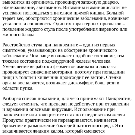
выводится из организма, провоцируя затяжную диарею,
обезвоживание, авитаминоз. Витамины и аминокислоты не
успевают поглощаться эпителием прямой кишки. Больной
теряет вес, обостряются хронические заболевания, возникает
усталость и сонливость. Один их характерных признаков –
появление жидкого стула после употребления жареного или
жирного блюда.
Расстройство стула при панкреатите – один из первых
симптомов, указывающих на обострение хронического
заболевания. Чем чаще возникает подобное состояние, тем
тяжелее состояние поджелудочной железы человека.
Уменьшение выработки ферментов амилазы и лактазы
провоцирует снижение моторики, поэтому при попадании
пищи в толстый кишечник происходит ее застой. Стенки
органа воспаляются, возникает дискомфорт, боль, рези в
области пупка.
Разбирая список показаний, для чего принимают Панкреатин,
следует отметить, что препарат не действует при отравлении
и заражении опасными вирусами. Использование при
панкреатите или холецистите связано с недостатком желчи.
Продукты практически не перевариваются, начинается
брожение и размножение бактерий патогенного ряда. Это
заканчивается жидким калом, который сменяется