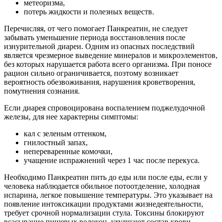
метеоризма,
потерь жидкости и полезных веществ.
Перечисляя, от чего помогает Панкреатин, не следует
забывать уменьшение периода восстановления после
изнурительной диареи. Одним из опасных последствий
является чрезмерное выведение минералов и микроэлементов,
без которых нарушается работа всего организма. При поносе
рацион сильно ограничивается, поэтому возникает
вероятность обезвоживания, нарушения кроветворения,
помутнения сознания.
Если диарея спровоцирована воспалением поджелудочной
железы, для нее характерны симптомы:
кал с зеленым оттенком,
гнилостный запах,
непереваренные комочки,
учащение испражнений через 1 час после перекуса.
Необходимо Панкреатин пить до еды или после еды, если у
человека наблюдается обильное потоотделение, холодная
испарина, легкое повышение температуры. Это указывает на
появление интоксикации продуктами жизнедеятельности,
требует срочной нормализации стула. Токсины блокируют
всасывание пищевых волокон, ухудшают состав крови,