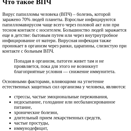
Что такое ВПЧ
Вирус папилломы человека (ВПЧ) – болезнь, которой
заражено 70% людей планеты. Взрослые инфицируются
папилломавирусом чаще всего через половой акт или при
тесном контакте с носителем. Большинство людей заражается
еще в детстве: бытовым путем или через внутриутробное
инфицирование от матери. Вирусная инфекция также
проникает в организм через ранки, царапины, слизистую при
контакте с больным ВПЧ.
Попадая в организм, патоген живет там и не
проявляется, пока для этого не возникнут
благоприятные условия — снижение иммунитета.
Основными факторами, влияющими на угнетение
естественных защитных сил организма у человека, являются:
стрессы, частые эмоциональные переживания,
недосыпание, голодание или несбалансированное
питание,
хронические болезни,
длительный прием лекарственных средств,
частые простуды,
иммунодефицит,