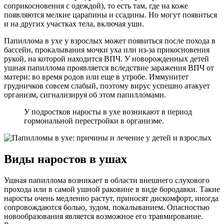
соприкосновения с одеждой), то есть там, где на коже
появляются мелкие царапины и ссадины. Но могут появиться
и на других участках тела, включая уши.
Папиллома в ухе у взрослых может появиться после похода в
бассейн, прокалывания мочки уха или из-за прикосновения
рукой, на которой находится ВПЧ. У новорожденных детей
ушная папиллома проявляется вследствие заражения ВПЧ от
матери: во время родов или еще в утробе. Иммунитет
грудничков совсем слабый, поэтому вирус успешно атакует
организм, сигнализируя об этом папилломами.
У подростков наросты в ухе возникают в период
гормональной перестройки в организме.
Виды наростов в ушах
Ушная папиллома возникает в области внешнего слухового
прохода или в самой ушной раковине в виде бородавки. Такие
наросты очень медленно растут, приносят дискомфорт, иногда
сопровождаются болью, зудом, покалыванием. Опасностью
новообразования является возможное его травмирование.