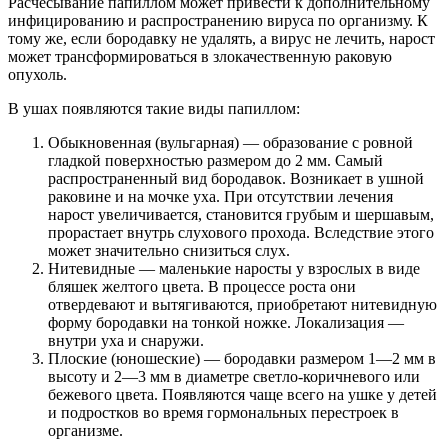
Расчесывание папиллом может привести к дополнительному
инфицированию и распространению вируса по организму. К
тому же, если бородавку не удалять, а вирус не лечить, нарост
может трансформироваться в злокачественную раковую
опухоль.
В ушах появляются такие виды папиллом:
Обыкновенная (вульгарная) — образование с ровной
гладкой поверхностью размером до 2 мм. Самый
распространенный вид бородавок. Возникает в ушной
раковине и на мочке уха. При отсутствии лечения
нарост увеличивается, становится грубым и шершавым,
прорастает внутрь слухового прохода. Вследствие этого
может значительно снизиться слух.
Нитевидные — маленькие наросты у взрослых в виде
бляшек желтого цвета. В процессе роста они
отвердевают и вытягиваются, приобретают нитевидную
форму бородавки на тонкой ножке. Локализация —
внутри уха и снаружи.
Плоские (юношеские) — бородавки размером 1—2 мм в
высоту и 2—3 мм в диаметре светло-коричневого или
бежевого цвета. Появляются чаще всего на ушке у детей
и подростков во время гормональных перестроек в
организме.