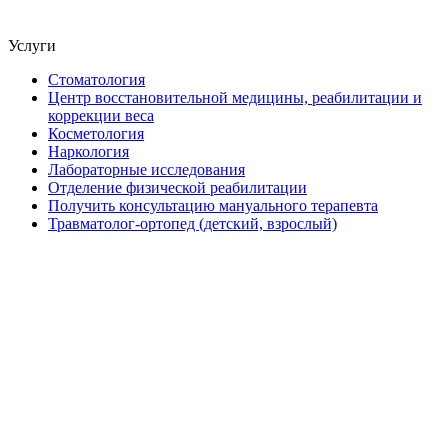
Услуги
Стоматология
Центр восстановительной медицины, реабилитации и
коррекции веса
Косметология
Наркология
Лабораторные исследования
Отделение физической реабилитации
Получить консультацию мануального терапевта
Травматолог-ортопед (детский, взрослый)