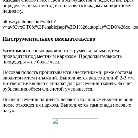
определяет, какой метод использовать каждому конкретному
пациенту.
https://youtube.com/watch?
v=avfCvxGT0fc%3Fenablejsapi%3D1%26autoplay%3D0%26cc_l
Инструментальное вмешательство
Вазотомия носовых раковин инструментальным путем
проводится под местным наркозом. Продолжительность
процедуры – не более часа.
Носовая полость пропитывается анестетиками, реже составы
вводятся путем инъекций. Выполняется разрез длиной 2-3 мм.
В отверстие вводится аппарат для рассечения тканей. За счет
рубцевания объем слизистой уменьшается.
После иссечения пациенту делают укол для уменьшения боли
после отхождения наркоза. Выполняется тампонада носовых
пазух.