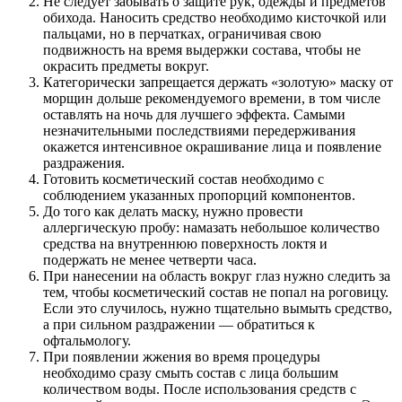
Не следует забывать о защите рук, одежды и предметов
обихода. Наносить средство необходимо кисточкой или
пальцами, но в перчатках, ограничивая свою
подвижность на время выдержки состава, чтобы не
окрасить предметы вокруг.
Категорически запрещается держать «золотую» маску от
морщин дольше рекомендуемого времени, в том числе
оставлять на ночь для лучшего эффекта. Самыми
незначительными последствиями передерживания
окажется интенсивное окрашивание лица и появление
раздражения.
Готовить косметический состав необходимо с
соблюдением указанных пропорций компонентов.
До того как делать маску, нужно провести
аллергическую пробу: намазать небольшое количество
средства на внутреннюю поверхность локтя и
подержать не менее четверти часа.
При нанесении на область вокруг глаз нужно следить за
тем, чтобы косметический состав не попал на роговицу.
Если это случилось, нужно тщательно вымыть средство,
а при сильном раздражении — обратиться к
офтальмологу.
При появлении жжения во время процедуры
необходимо сразу смыть состав с лица большим
количеством воды. После использования средств с