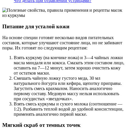
Что делать при отравлении устрицами?
Питание для усталой кожи
На основе специи готовят несколько видов питательных
составов, которые улучшают состояние лица, но не забивают
поры. Их готовят по следующим рецептам:
Взять куркуму (на кончике ножа) и 3—4 чайных ложки
масла миндаля или кокоса. Смазать этим составом лицо,
оставить на 7—12 минут, затем хорошо очистить кожу
от остатков маски.
Смешать чайную ложку густого меда, 30 мл
натурального йогурта или кефира, щепотку приправы.
Загустить смесь крахмалом. Наносить аналогично
первому составу. Медовую массу нельзя использовать
при сосудистых «звездочках».
Взять смесь куркумы и сухого молока (соотношение —
1:2). Разбавить теплой водой до удобной консистенции,
применять аналогично первой маске.
Мягкий скраб от темных точек