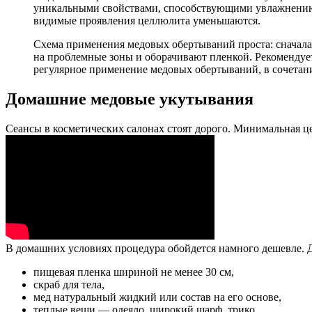
уникальными свойствами, способствующими увлажнению и
видимые проявления целлюлита уменьшаются.
Схема применения медовых обертываний проста: сначала 
на проблемные зоны и оборачивают пленкой. Рекомендует
регулярное применение медовых обертываний, в сочетани
Домашние медовые укутывания
Сеансы в косметических салонах стоят дорого. Минимальная ц
В домашних условиях процедура обойдется намного дешевле. 
пищевая пленка шириной не менее 30 см,
скраб для тела,
мед натуральный жидкий или состав на его основе,
теплые вещи — одеяло, широкий шарф, трико.