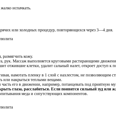
жалко испачкать.
рячих или холодных процедур, повторяющихся через 3—4 дня.
, размягчить кожу.
ота, рук. Массаж выполняется круговыми растирающими движен
шит отжившие клетки, удалит сальный налет, откроет доступ к
гивая, намотать пленку в 1 слой с нахлестом, не позволяющим с
ть или накрыться теплыми вещами.
 часть его в движении, например, потанцевать под приятную муз
рыть глаза, расслабиться. Если появится сильный зуд или жж
 впитывания меда и сопутствующих компонентов.