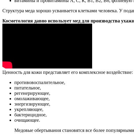
витамины и провитамины А, С, К, В1, В2, В6, фолиевую к
Структура меда хорошо усваивается клетками человека. У под
Косметология давно использует мед для производства ухаж
Ценность для кожи представляет его комплексное воздействие:
противовоспалительное,
питательное,
регенерирующее,
омолаживающее,
энергизирующее,
укрепляющее,
бактерицидное,
очищающее.
Медовые обертывания становятся все более популярными