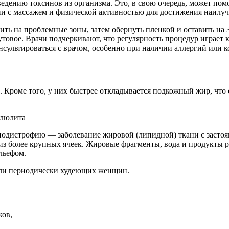
дению токсинов из организма. Это, в свою очередь, может по
и с массажем и физической активностью для достижения наилуч
ть на проблемные зоны, затем обернуть пленкой и оставить на 
утовое. Врачи подчеркивают, что регулярность процедур играет
онсультироваться с врачом, особенно при наличии аллергий или 
. Кроме того, у них быстрее откладывается подкожный жир, чт
.
одистрофию — заболевание жировой (липидной) ткани с застоя
 из более крупных ячеек. Жировые фрагменты, вода и продукты 
льефом.
 или периодически худеющих женщин.
ков,