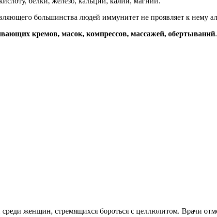
ислоту, белки, железо, кальций, калий, магний.
авляющего большинства людей иммунитет не проявляет к нему а
ивающих кремов, масок, компрессов, массажей, обертываний
.
 среди женщин, стремящихся бороться с целлюлитом. Врачи отм