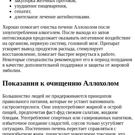
закупорка желчных протоков,
ухудшение пищеварения,
гепатит,
длительное лечение антибиотиками.
Хорошо помогает очистка печени Аллохолом после
злоупотребления алкоголем. После выхода из запоя
интоксикация продолжает оказывать негативное воздействие
на организм, нервную систему, головной мозг. Препарат
ускоряет вывод продуктов распада, стимулирует
восстановление, помогает быстрее вернуться к работе.
Некоторые специалисты рекомендуют его в период похудания
в качестве дополнительной поддержки и защиты от жировой
эмболии.
Показания к очищению Аллохолом
Большинство людей не придерживаются принципов
правильного питания, которые не устают напоминать
гастроэнтерологи. Они злоупотребляют жирной и острой
пищей, предпочитая фаст-фуд свежим салатам, жидким
блюдам. Употребление спиртных или газированных напитков,
избыточное поедание сладостей, соусов только усугубляет
ситуацию. Постепенно печень перестает справляться с
переизбытком жира, происходит накопление токсинов, что