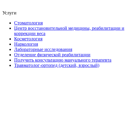
Услуги
Стоматология
Центр восстановительной медицины, реабилитации и
коррекции веса
Косметология
Наркология
Лабораторные исследования
Отделение физической реабилитации
Получить консультацию мануального терапевта
Травматолог-ортопед (детский, взрослый)