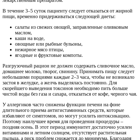
лекарственным препаратом.
В течение 3–5 суток пациенту следует отказаться от жирной
пищи, временно придерживаться следующей диеты:
салаты из свежих овощей, заправленные оливковым
маслом,
каши на воде,
овощные или рыбные бульоны,
нежирное мясо птицы,
ягодные и фруктовые компоты.
Разгрузочный рацион не должен содержать сливочное масло,
домашнее молоко, творог, свинину. Принимать пищу следует
небольшими порциями каждые 2–3 часа, чтобы не возникало
застоя в желудке, а желчь выделялась постоянно. Для
скорейшего выведения токсинов необходимо пить больше
чистой воды без газа и сахара, отказаться от кофе, черного чая.
У аллергиков часто снижены функции печени на фоне
длительного приема антигистаминных средств, которые
избавляют от симптомов, но могут усилить интоксикацию.
Поэтому наилучшее время для проведения процедуры –
поздняя осень. В этот период иммунитет достаточно усилен
витаминами и летним солнцем, отсутствует растительная
пыльца, а риск проблем снижается до минимума. Благодаря