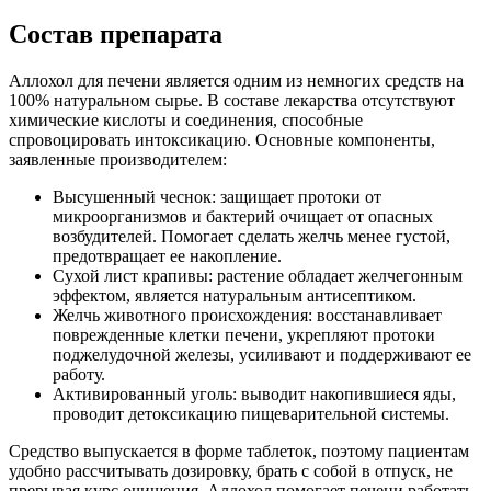
Состав препарата
Аллохол для печени является одним из немногих средств на
100% натуральном сырье. В составе лекарства отсутствуют
химические кислоты и соединения, способные
спровоцировать интоксикацию. Основные компоненты,
заявленные производителем:
Высушенный чеснок: защищает протоки от
микроорганизмов и бактерий очищает от опасных
возбудителей. Помогает сделать желчь менее густой,
предотвращает ее накопление.
Сухой лист крапивы: растение обладает желчегонным
эффектом, является натуральным антисептиком.
Желчь животного происхождения: восстанавливает
поврежденные клетки печени, укрепляют протоки
поджелудочной железы, усиливают и поддерживают ее
работу.
Активированный уголь: выводит накопившиеся яды,
проводит детоксикацию пищеварительной системы.
Средство выпускается в форме таблеток, поэтому пациентам
удобно рассчитывать дозировку, брать с собой в отпуск, не
прерывая курс очищения. Аллохол помогает печени работать