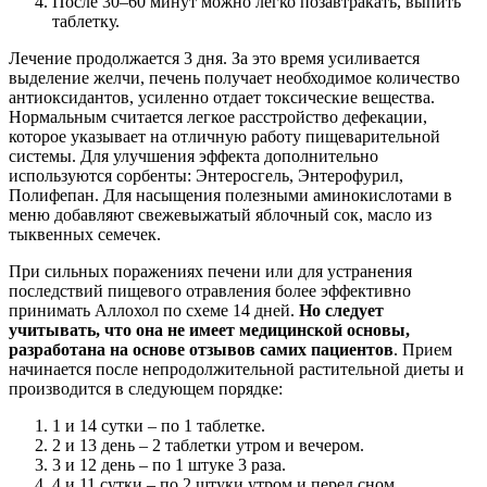
После 30–60 минут можно легко позавтракать, выпить
таблетку.
Лечение продолжается 3 дня. За это время усиливается
выделение желчи, печень получает необходимое количество
антиоксидантов, усиленно отдает токсические вещества.
Нормальным считается легкое расстройство дефекации,
которое указывает на отличную работу пищеварительной
системы. Для улучшения эффекта дополнительно
используются сорбенты: Энтеросгель, Энтерофурил,
Полифепан. Для насыщения полезными аминокислотами в
меню добавляют свежевыжатый яблочный сок, масло из
тыквенных семечек.
При сильных поражениях печени или для устранения
последствий пищевого отравления более эффективно
принимать Аллохол по схеме 14 дней.
Но следует
учитывать, что она не имеет медицинской основы,
разработана на основе отзывов самих пациентов
. Прием
начинается после непродолжительной растительной диеты и
производится в следующем порядке:
1 и 14 сутки – по 1 таблетке.
2 и 13 день – 2 таблетки утром и вечером.
3 и 12 день – по 1 штуке 3 раза.
4 и 11 сутки – по 2 штуки утром и перед сном.