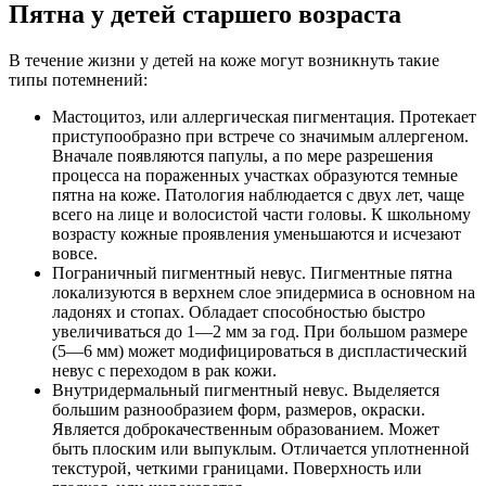
Пятна у детей старшего возраста
В течение жизни у детей на коже могут возникнуть такие
типы потемнений:
Мастоцитоз, или аллергическая пигментация. Протекает
приступообразно при встрече со значимым аллергеном.
Вначале появляются папулы, а по мере разрешения
процесса на пораженных участках образуются темные
пятна на коже. Патология наблюдается с двух лет, чаще
всего на лице и волосистой части головы. К школьному
возрасту кожные проявления уменьшаются и исчезают
вовсе.
Пограничный пигментный невус. Пигментные пятна
локализуются в верхнем слое эпидермиса в основном на
ладонях и стопах. Обладает способностью быстро
увеличиваться до 1—2 мм за год. При большом размере
(5—6 мм) может модифицироваться в диспластический
невус с переходом в рак кожи.
Внутридермальный пигментный невус. Выделяется
большим разнообразием форм, размеров, окраски.
Является доброкачественным образованием. Может
быть плоским или выпуклым. Отличается уплотненной
текстурой, четкими границами. Поверхность или