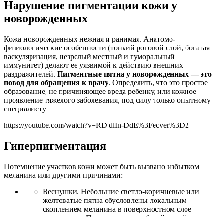
Нарушение пигментации кожи у
новорожденных
Кожа новорожденных нежная и ранимая. Анатомо-
физиологические особенности (тонкий роговой слой, богатая
васкуляризация, незрелый местный и гуморальный
иммунитет) делают ее уязвимой к действию внешних
раздражителей.
Пигментные пятна у новорожденных — это
повод для обращения к врачу
. Определить, что это простое
образование, не причиняющее вреда ребенку, или кожное
проявление тяжелого заболевания, под силу только опытному
специалисту.
https://youtube.com/watch?v=RDjdlIn-DdE%3Fecver%3D2
Гиперпигментация
Потемнение участков кожи может быть вызвано избытком
меланина или другими причинами:
Веснушки. Небольшие светло-коричневые или
желтоватые пятна обусловлены локальным
скоплением меланина в поверхностном слое