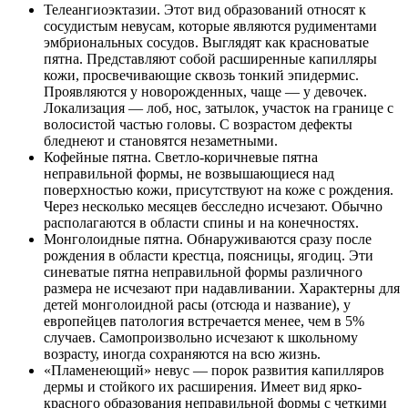
Телеангиоэктазии. Этот вид образований относят к
сосудистым невусам, которые являются рудиментами
эмбриональных сосудов. Выглядят как красноватые
пятна. Представляют собой расширенные капилляры
кожи, просвечивающие сквозь тонкий эпидермис.
Проявляются у новорожденных, чаще — у девочек.
Локализация — лоб, нос, затылок, участок на границе с
волосистой частью головы. С возрастом дефекты
бледнеют и становятся незаметными.
Кофейные пятна. Светло-коричневые пятна
неправильной формы, не возвышающиеся над
поверхностью кожи, присутствуют на коже с рождения.
Через несколько месяцев бесследно исчезают. Обычно
располагаются в области спины и на конечностях.
Монголоидные пятна. Обнаруживаются сразу после
рождения в области крестца, поясницы, ягодиц. Эти
синеватые пятна неправильной формы различного
размера не исчезают при надавливании. Характерны для
детей монголоидной расы (отсюда и название), у
европейцев патология встречается менее, чем в 5%
случаев. Самопроизвольно исчезают к школьному
возрасту, иногда сохраняются на всю жизнь.
«Пламенеющий» невус — порок развития капилляров
дермы и стойкого их расширения. Имеет вид ярко-
красного образования неправильной формы с четкими