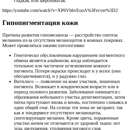
гладкая, или шероховатая.
https://youtube.com/watch?v=XP6VbhvEooA%3Fecver%3D2
Гипопигментация кожи
Причина развития гипомеланоза — расстройство синтеза
меланина из-за отсутствия меланоцитов в кожных покровах.
Может проявляться такими патологиями:
Генетически обусловленным нарушением пигментного
обмена является альбинизм, когда наблюдается
тотальное или частичное исчезновение кожного
пигмента. Потеря окраски происходит и у волос (они
обесцвечиваются), и у радужки глаз.
Витилиго — появление на коже участков, лишенных
пигмента. Возникает в младенческом возрасте или в
период полового развития. Заболевание начинается с
образования небольшого участка депигментации, затем
пятна проступают вновь и вновь, постепенно сливаясь в
один общий очаг. На солнце эти зоны не загорают, так
как в эпидермисе отсутствуют меланоциты,
синтезирующие меланин. Кроме цвета, пораженные
участки ничем не отличаются от здоровой ткани: нет
зуда, шелушения, утолщения рогового слоя.