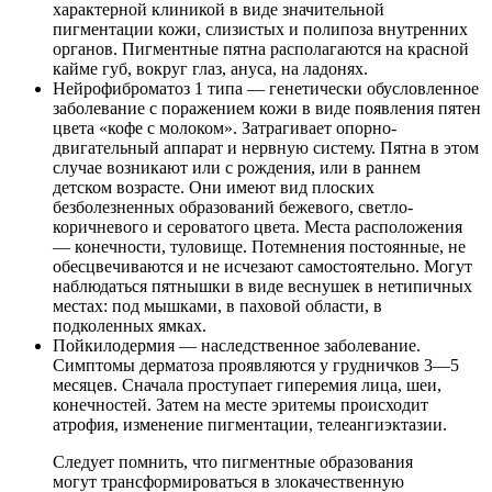
характерной клиникой в виде значительной
пигментации кожи, слизистых и полипоза внутренних
органов. Пигментные пятна располагаются на красной
кайме губ, вокруг глаз, ануса, на ладонях.
Нейрофиброматоз 1 типа — генетически обусловленное
заболевание с поражением кожи в виде появления пятен
цвета «кофе с молоком». Затрагивает опорно-
двигательный аппарат и нервную систему. Пятна в этом
случае возникают или с рождения, или в раннем
детском возрасте. Они имеют вид плоских
безболезненных образований бежевого, светло-
коричневого и сероватого цвета. Места расположения
— конечности, туловище. Потемнения постоянные, не
обесцвечиваются и не исчезают самостоятельно. Могут
наблюдаться пятнышки в виде веснушек в нетипичных
местах: под мышками, в паховой области, в
подколенных ямках.
Пойкилодермия — наследственное заболевание.
Симптомы дерматоза проявляются у грудничков 3—5
месяцев. Сначала проступает гиперемия лица, шеи,
конечностей. Затем на месте эритемы происходит
атрофия, изменение пигментации, телеангиэктазии.
Следует помнить, что пигментные образования
могут трансформироваться в злокачественную