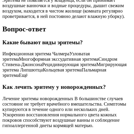
Эритема не появляется у младенца, если он принимает
воздушные ванночки и водные процедуры, дышит свежим
воздухом, находится в чистом жилище (комната регулярно
проветривается, в ней постоянно делают влажную уборку).
Вопрос-ответ
Какие бывают виды эритемы?
Инфекционная эритема ЧалмераУзловатая
эритемаМногоформная экссудативная эритемаСиндром
Стивена-ДжонсонаРецидивирующая эритемаМигрирующая
эритема ЛипшютцаКольцевая эритемаПальмарная
эритемаЕщё
Как лечить эритему у новорожденных?
Лечение эритемы новорожденных В большинстве случаев
состояние не требует врачебного вмешательства. Симптомы
купируются в течение одного или нескольких дней.
Ускорению восстановления нормального цвета кожных
покровов способствуют воздушные ванны и соблюдение
гипоаллергенной диеты кормящей матерью.