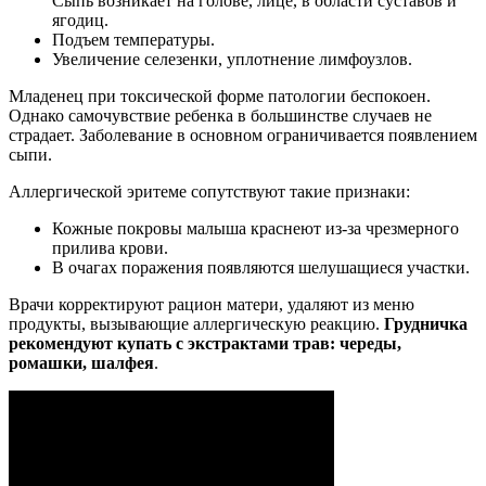
Сыпь возникает на голове, лице, в области суставов и
ягодиц.
Подъем температуры.
Увеличение селезенки, уплотнение лимфоузлов.
Младенец при токсической форме патологии беспокоен.
Однако самочувствие ребенка в большинстве случаев не
страдает. Заболевание в основном ограничивается появлением
сыпи.
Аллергической эритеме сопутствуют такие признаки:
Кожные покровы малыша краснеют из-за чрезмерного
прилива крови.
В очагах поражения появляются шелушащиеся участки.
Врачи корректируют рацион матери, удаляют из меню
продукты, вызывающие аллергическую реакцию.
Грудничка
рекомендуют купать с экстрактами трав: череды,
ромашки, шалфея
.