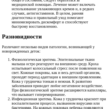
общего состояния, следует обратиться за
медицинской помощью. Лечение может включать
использование увлажняющих кремов и, в редких
случаях, антигистаминов. В целом, ранняя
диагностика и правильный уход помогают
минимизировать дискомфорт и способствуют
быстрому восстановлению.
Разновидности
Различают несколько видов патологии, возникающей у
новорожденных деток:
Физиологическая эритема. Эпителиальные ткани
малыша остро реагируют на внешнюю среду. Кроха
испытывает колоссальный стресс после появления на
свет. Кожные покровы, как и весь детский организм,
проходят период адаптации к внешним проявлениям.
Кожа у грудничка тонкая и нежная. К развитию
заболевания приводит любое негативное воздействие.
При физиологической эритеме расширяются капилляры,
что вызывает гиперемирование.
Инфекционная эритема. Кожа у грудничка краснеет при
воспалительном процессе, вызванном вирусами или
бактериями. На кожных покровах ребенка появляются