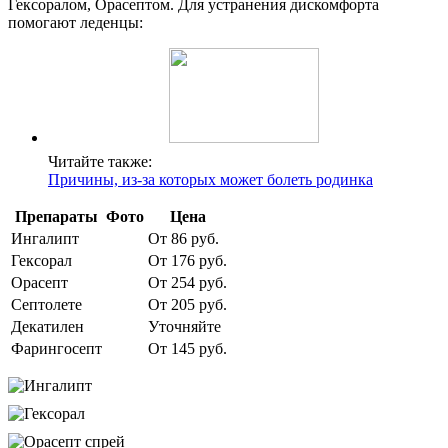
Гексоралом, Орасептом. Для устранения дискомфорта
помогают леденцы:
Читайте также:
Причины, из-за которых может болеть родинка
Препараты
Фото
Цена
Ингалипт
От 86 руб.
Гексорал
От 176 руб.
Орасепт
От 254 руб.
Септолете
От 205 руб.
Декатилен
Уточняйте
Фарингосепт
От 145 руб.