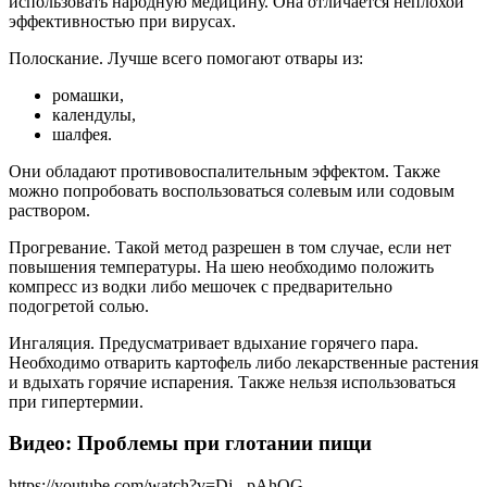
использовать народную медицину. Она отличается неплохой
эффективностью при вирусах.
Полоскание. Лучше всего помогают отвары из:
ромашки,
календулы,
шалфея.
Они обладают противовоспалительным эффектом. Также
можно попробовать воспользоваться солевым или содовым
раствором.
Прогревание. Такой метод разрешен в том случае, если нет
повышения температуры. На шею необходимо положить
компресс из водки либо мешочек с предварительно
подогретой солью.
Ингаляция. Предусматривает вдыхание горячего пара.
Необходимо отварить картофель либо лекарственные растения
и вдыхать горячие испарения. Также нельзя использоваться
при гипертермии.
Видео: Проблемы при глотании пищи
https://youtube.com/watch?v=Dj_-pAhQG-