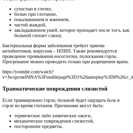
сухостью в глотке,
болью при глотании,
покалыванием и жжением,
частой жаждой,
закладыванием ушей, которое пропадает после того, как
больной глотает слюну.
Бактериальная форма заболевания требует приема
антибиотиков, вирусная – НПВП. Также рекомендуется
проведение промывания носоглотки, полоскания горла.
Прогревание можно проводить только при разрешении врача.
https://youtube.com/watch?
v=JwxpcmePdNA%3Fenablejsapi%3D1%26autoplay%3D0%26cc_l
Травматические повреждения слизистой
Если травмировано горло, больной будет ощущать боль в
горле во время глотания. Причинами могут быть:
термические либо химические ожоги,
механические повреждения слизистой,
посторонние предметы.