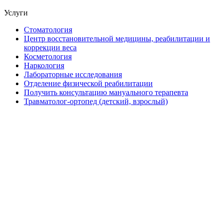
Услуги
Стоматология
Центр восстановительной медицины, реабилитации и
коррекции веса
Косметология
Наркология
Лабораторные исследования
Отделение физической реабилитации
Получить консультацию мануального терапевта
Травматолог-ортопед (детский, взрослый)