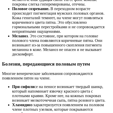
покровы слегка гиперемированы, отечны.
Половое созревание.
В переходном возрасте
происходит пигментация мужских половых органов.
Кожа гениталий темнеет, на члене могут появляться
коричневого цвета пятна. Это обусловлено
гормональными перестройками и не сопровождается
неприятными ощущениями.
Меланоз
. Это состояние, при котором на головке
полового члена появляются коричневые пятна. Они
возникают из-за повышенного скопления пигмента
меланина в коже. Меланоз не опасен и не вызывает
дискомфорт.
Болезни, передающиеся половым путем
Многие венерические заболевания сопровождаются
появлением пятен на члене.
При сифили
се на пенисе возникает твердый шанкр,
который напоминает язвочку красного цвета с
плотными краями. Кроме нее, на кожных покровах
возникает мелкоточечная сыпь, пятна розового цвета.
Хламидиоз
характеризуется появлением на половом
члене плотных узелков, которые покрываются