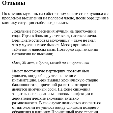
Отзывы
По мнению мужчин, на собственном опыте столкнувшихся с
проблемой высыпаний на половом члене, после обращения в
клинику ситуация стабилизировалась:
Локальные покраснения мучили на протяжении
года. Идти в больницу стеснялся, настояла жена.
Врач диагностировал молочницу – даже не знал,
что у мужчин такое бывает. Месяц принимал
таблетки и наносил мазь. Повторно сдал анализы –
патологию не выявили;
Олег, 39 лет, в браке, связей на стороне нет
Имеет постоянную партнершу, поэтому был
удивлен, когда обнаружил на пенисе
пигментацию. Врач выявил хроническую стадию
баланопостита, причиной развития которого
является иммунный сбой. На фоне снижения
защитных сил организма половые инфекции и
дерматологические аномалии активно
размножаются. В его случае полностью излечиться
от патологии не удалось ввиду слишком позднего
обращения в клинику. Пройденный курс терапии,