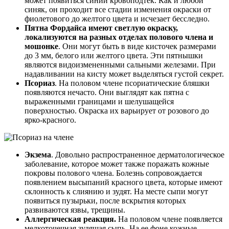
может появиться синий кровоподтек. Как и любой
синяк, он проходит все стадии изменения окраски от
фиолетового до желтого цвета и исчезает бесследно.
Пятна Фордайса имеют светлую окраску,
локализуются на разных отделах полового члена и
мошонке
. Они могут быть в виде кисточек размерами
до 3 мм, белого или желтого цвета. Эти пятнышки
являются видоизмененными сальными железами. При
надавливании на кисту может выделяться густой секрет.
Псориаз
. На половом члене псориатические бляшки
появляются нечасто. Они выглядят как пятна с
выраженными границами и шелушащейся
поверхностью. Окраска их варьирует от розового до
ярко-красного.
Экзема
. Довольно распространенное дерматологическое
заболевание, которое может также поражать кожные
покровы полового члена. Болезнь сопровождается
появлением высыпаний красного цвета, которые имеют
склонность к слиянию и зудят. На месте сыпи могут
появиться пузырьки, после вскрытия которых
развиваются язвы, трещины.
Аллергическая реакция.
На половом члене появляется
мелкоточечная зудящая сыпь. На ее фоне кожные