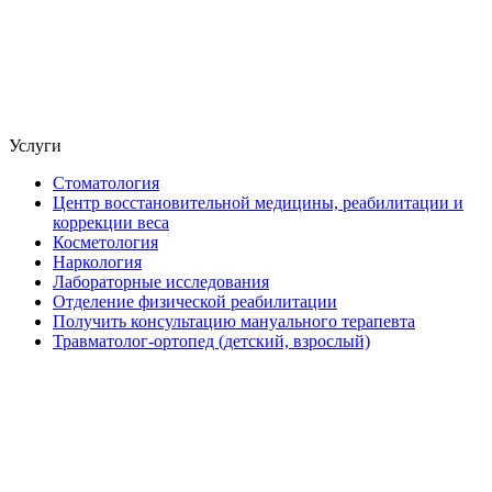
Услуги
Стоматология
Центр восстановительной медицины, реабилитации и
коррекции веса
Косметология
Наркология
Лабораторные исследования
Отделение физической реабилитации
Получить консультацию мануального терапевта
Травматолог-ортопед (детский, взрослый)