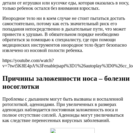
детали от игрушки или кусочке еды, которая оказалась в носу,
только ребенок остался без внимания взрослых.
Инородное тело ни в коем случае не стоит пытаться достать
самостоятельно, потому как есть значительный риск его
попадания непосредственно в дыхательные пути, что может
привести к удушью. В обязательном порядке необходимо
обратиться за помощью к специалисту, где при помощи
медицинских инструментов инородное тело будет безопасно
извлечено из носовой полости ребенка.
https://youtube.com/watch?
v=7twt5K8E4pA%3Fenablejsapi%3D1%26autoplay%3D0%26cc_l
Причины заложенности носа – болезни
носоглотки
Проблемы с дыханием могут быть вызваны и воспаленной
ротоглоткой, аденоидами. При увеличенных в размерах
аденоидах наблюдается постоянная заложенность носа и
полное отсутствие соплей. Аденоиды могут увеличиваться
как следствие перенесенных вирусных заболеваний.