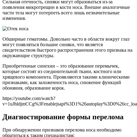
Сильная отечность, синяки могут образоваться из-за
появления микротрещин в кости носа. Внешне аналогичные
части тела могут потерпеть всего лишь незначительные
изменения.
Обширные гематомы. Довольно часто в области вокруг глаз
могут появляться большие синяки, что является
свидетельством быстрого распространения этого признака на
окружающие структуры.
Приобретенные синехии – это образование перемычек,
которые состоят из соединительной ткани, костного или
хрящевого компонента. Проявляются такими клиническими
признаками, как заложенность носа, снижение функций
обоняния, образование корок.
https://youtube.com/watch?
v=1uJhldjmCCg%3Fenablejsapi%3D1%26autoplay%3D0%26cc_l
Диагностирование формы перелома
При обнаружении признаков перелома носа необходимо
обратиться к таким специалистам: