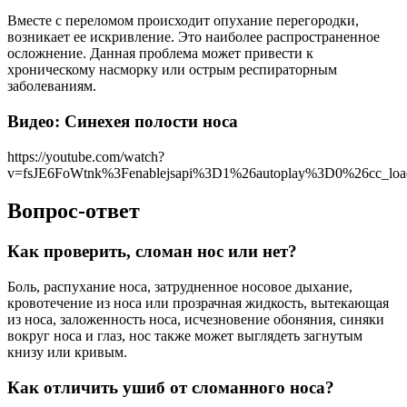
Вместе с переломом происходит опухание перегородки,
возникает ее искривление. Это наиболее распространенное
осложнение. Данная проблема может привести к
хроническому насморку или острым респираторным
заболеваниям.
Видео: Синехея полости носа
https://youtube.com/watch?
v=fsJE6FoWtnk%3Fenablejsapi%3D1%26autoplay%3D0%26cc_l
Вопрос-ответ
Как проверить, сломан нос или нет?
Боль, распухание носа, затрудненное носовое дыхание,
кровотечение из носа или прозрачная жидкость, вытекающая
из носа, заложенность носа, исчезновение обоняния, синяки
вокруг носа и глаз, нос также может выглядеть загнутым
книзу или кривым.
Как отличить ушиб от сломанного носа?