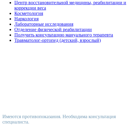
Центр восстановительной медицины, реабилитации и
коррекции веса
Косметология
Наркология
Лабораторные исследования
Отделение физической реабилитации
Получить консультацию мануального терапевта
Травматолог-ортопед (детский, взрослый)
Имеются противопоказания. Необходима консультация
специалиста.