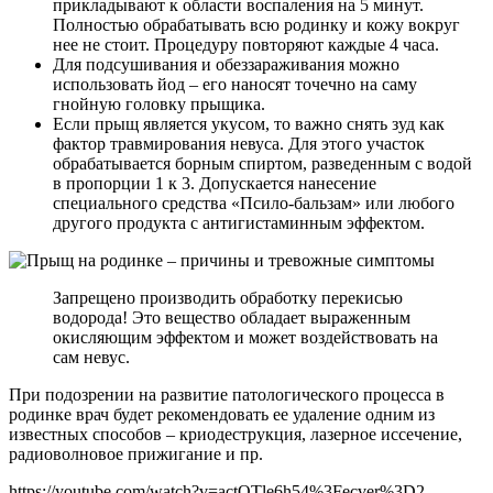
прикладывают к области воспаления на 5 минут.
Полностью обрабатывать всю родинку и кожу вокруг
нее не стоит. Процедуру повторяют каждые 4 часа.
Для подсушивания и обеззараживания можно
использовать йод – его наносят точечно на саму
гнойную головку прыщика.
Если прыщ является укусом, то важно снять зуд как
фактор травмирования невуса. Для этого участок
обрабатывается борным спиртом, разведенным с водой
в пропорции 1 к 3. Допускается нанесение
специального средства «Псило-бальзам» или любого
другого продукта с антигистаминным эффектом.
Запрещено производить обработку перекисью
водорода! Это вещество обладает выраженным
окисляющим эффектом и может воздействовать на
сам невус.
При подозрении на развитие патологического процесса в
родинке врач будет рекомендовать ее удаление одним из
известных способов – криодеструкция, лазерное иссечение,
радиоволновое прижигание и пр.
https://youtube.com/watch?v=actQTle6h54%3Fecver%3D2