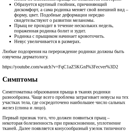
Образуется крупный гнойник, причиняющий
дискомфорт, а сама родинка меняет свой внешний вид –
форму, цвет. Подобные деформации нередко
свидетельствуют о развитии меланомы.
Прыщ не проходит в течение нескольких недель,
пораженная родинка болит и зудит.
Родинка с прыщиком начинает кровоточить.
Невус увеличивается в размерах.
Любые подозрения на перерождение родинки должны быть
озвучены дерматологу.
https://youtube.com/watch?v=FqC1aZ5KGnI%3Fecver%3D2
Симптомы
Симптоматика образования прыща в тканях родинки
разнообразна. Чаще всего проблема затрагивает невусы на тех
участках тела, где сосредоточено наибольшее число сальных
желез (спина и лицо).
Первый признак того, что должен появиться прыщ –
некоторая болезненность при прикосновении, уплотнение
тканей. Далее появляется конусообразный узелок типичного