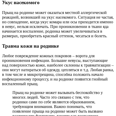
Укус насекомого
Прыщ на родинке может оказаться местной аллергической
реакцией, возникшей на укус насекомого. Ситуация не частая,
но совпадение, когда укус комара или осы приходится именно
в невус, нельзя исключать. При проникновении в ткани яда
начинается воспаление, родинка может увеличиваться в
размерах, приобретать красный оттенок, чесаться и болеть.
Травма кожи на родинке
Любое повреждение кожных покровов – ворота для
проникновения инфекции. Большие невусы, выступающие
над поверхностью кожи, наиболее склонны к травматизации –
они могут натираться об одежду, цепляться и т.д. Любая ранка,
в том числе и микротрещина, способна положить начало
инфекционному процессу, и на родинке появится гнойный
воспаленный прыщ.
Прыщ на родинке может вызывать беспокойство у
многих людей. Часто это связано с тем, что
родинки сами по себе являются образованием,
требующим внимания. Важно понимать, что
появление прыща на родинке может быть вызвано
различными факторами, такими как воспаление,