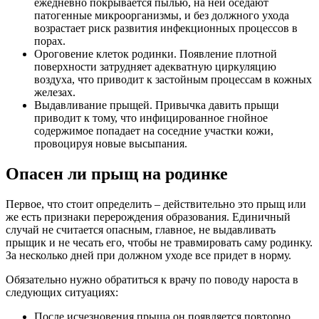
ежедневно покрывается пылью, на ней оседают
патогенные микроорганизмы, и без должного ухода
возрастает риск развития инфекционных процессов в
порах.
Ороговение клеток родинки. Появление плотной
поверхности затрудняет адекватную циркуляцию
воздуха, что приводит к застойным процессам в кожных
железах.
Выдавливание прыщей. Привычка давить прыщи
приводит к тому, что инфицированное гнойное
содержимое попадает на соседние участки кожи,
провоцируя новые высыпания.
Опасен ли прыщ на родинке
Первое, что стоит определить – действительно это прыщ или
же есть признаки перерождения образования. Единичный
случай не считается опасным, главное, не выдавливать
прыщик и не чесать его, чтобы не травмировать саму родинку.
За несколько дней при должном уходе все придет в норму.
Обязательно нужно обратиться к врачу по поводу нароста в
следующих ситуациях:
После исчезновения прыща он появляется повторно.