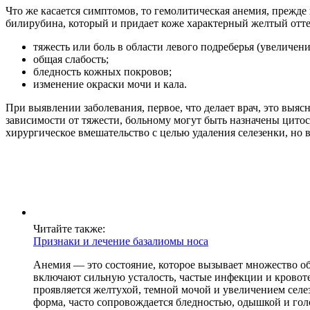
Что же касается симптомов, то гемолитическая анемия, прежде
билирубина, который и придает коже характерный желтый отте
тяжесть или боль в области левого подреберья (увеличени
общая слабость;
бледность кожных покровов;
изменение окраски мочи и кала.
При выявлении заболевания, первое, что делает врач, это выяс
зависимости от тяжести, больному могут быть назначены цито
хирургическое вмешательство с целью удаления селезенки, но в
Читайте также:
Признаки и лечение базалиомы носа
Анемия — это состояние, которое вызывает множество о
включают сильную усталость, частые инфекции и кровотеч
проявляется желтухой, темной мочой и увеличением селе
форма, часто сопровождается бледностью, одышкой и го