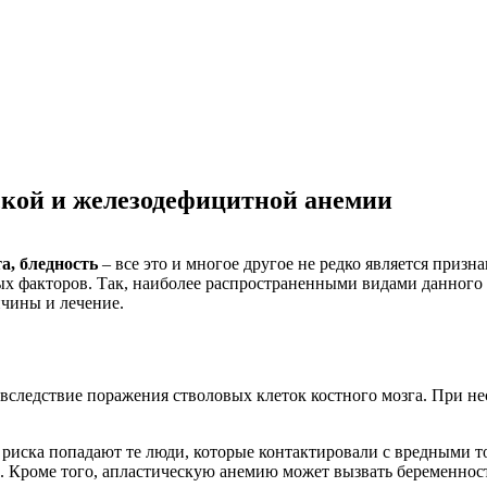
кой и железодефицитной анемии
а, бледность
– все это и многое другое не редко является приз
х факторов. Так, наиболее распространенными видами данного з
ичины и лечение.
я вследствие поражения стволовых клеток костного мозга. При 
ппу риска попадают те люди, которые контактировали с вредным
. Кроме того, апластическую анемию может вызвать беременнос