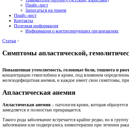
Прайс-лист
Записаться на прием
Прайс-лист
Контакты
Полезная информация
Информация о контролирующих организациях
Статьи
›
Симптомы апластической, гемолитичес
Повышенная утомляемость, головные боли, тошнота и рвот
концентрации гемоглобина в крови, под влиянием определенны
железодефицитная анемия, и каждое имеет свои симптомы, пр
Апластическая анемия
Апластическая анемия
– патология крови, которая образуетс
замедляется и полностью прекращается.
Такого рода заболевание встречается крайне редко, но в гру
заболевания или подвергались химиотерапии при лечении рака