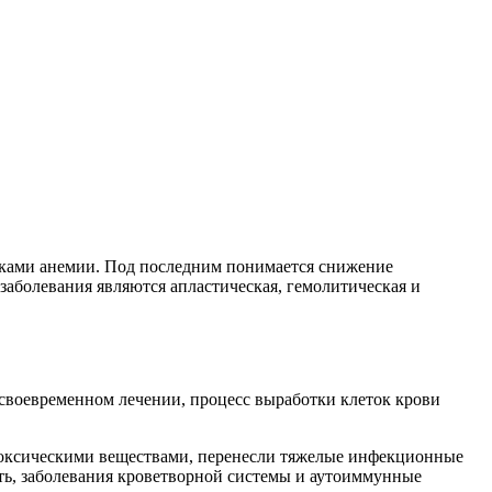
наками анемии. Под последним понимается снижение
аболевания являются апластическая, гемолитическая и
несвоевременном лечении, процесс выработки клеток крови
и токсическими веществами, перенесли тяжелые инфекционные
ть, заболевания кроветворной системы и аутоиммунные