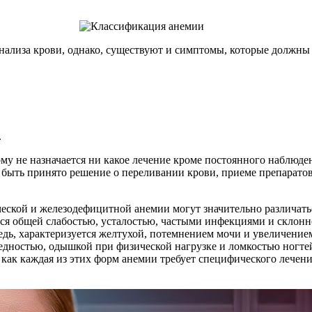
нализа крови, однако, существуют и симптомы, которые должны 
.
ому не назначается ни какое лечение кроме постоянного наблюде
т быть принято решение о переливании крови, приеме препарато
еской и железодефицитной анемии могут значительно различатьс
ся общей слабостью, усталостью, частыми инфекциями и склонно
едь, характеризуется желтухой, потемнением мочи и увеличением
дностью, одышкой при физической нагрузке и ломкостью ногтей, 
как каждая из этих форм анемии требует специфического лечен