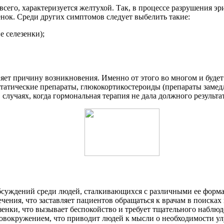
 всего, характеризуется желтухой. Так, в процессе разрушения 
нок. Среди других симптомов следует выбелить такие:
е селезенки);
няет причину возникновения. Именно от этого во многом и будет
статические препараты, глюкокортикостероиды (препараты заме
 случаях, когда гормональная терапия не дала должного результат
бсуждений среди людей, сталкивающихся с различными ее форма
ения, что заставляет пациентов обращаться к врачам в поисках
зенки, что вызывает беспокойство и требует тщательного наблю
ловокружением, что приводит людей к мысли о необходимости у